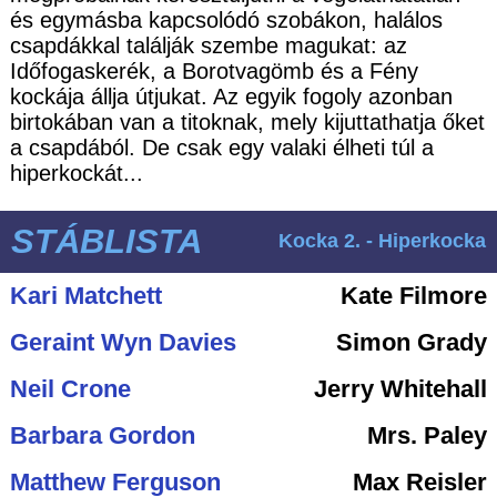
és egymásba kapcsolódó szobákon, halálos
csapdákkal találják szembe magukat: az
Időfogaskerék, a Borotvagömb és a Fény
kockája állja útjukat. Az egyik fogoly azonban
birtokában van a titoknak, mely kijuttathatja őket
a csapdából. De csak egy valaki élheti túl a
hiperkockát...
STÁBLISTA
Kocka 2. - Hiperkocka
Kari Matchett
Kate Filmore
Geraint Wyn Davies
Simon Grady
Neil Crone
Jerry Whitehall
Barbara Gordon
Mrs. Paley
Matthew Ferguson
Max Reisler