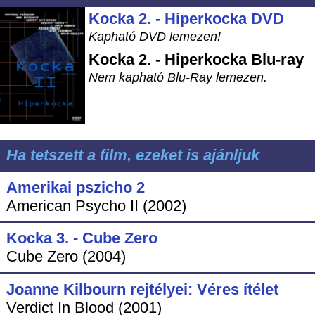
Kocka 2. - Hiperkocka DVD
Kapható DVD lemezen!
Kocka 2. - Hiperkocka
Blu-ray
Nem kapható Blu-Ray lemezen.
Ha tetszett a film, ezeket is ajánljuk
Amerikai pszicho 2
American Psycho II (2002)
Kocka 3. - Cube Zero
Cube Zero (2004)
Joanne Kilbourn rejtélyei: Véres ítélet
Verdict In Blood (2001)