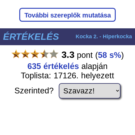
További szereplők mutatása
ÉRTÉKELÉS
Kocka 2. - Hiperkocka
3.3
pont
(
58 s%
)
635
értékelés
alapján
Toplista: 17126. helyezett
Szerinted?