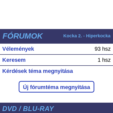
FÓRUMOK
Kocka 2. - Hiperkocka
Vélemények
93 hsz
Keresem
1 hsz
Kérdések téma megnyitása
Új fórumtéma megnyitása
DVD / BLU-RAY