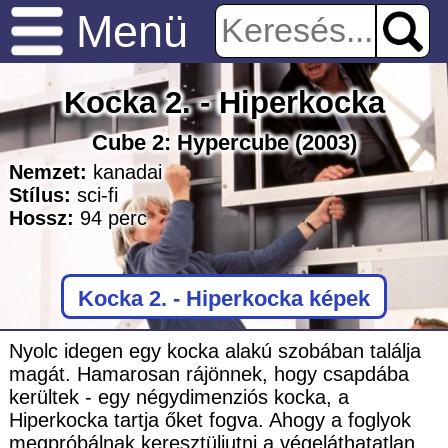
Menü
Kocka 2. - Hiperkocka
Cube 2: Hypercube
(2003)
Nemzet:
kanadai
Stílus:
sci-fi
Hossz:
94
perc
Kocka 2. - Hiperkocka képek
Nyolc idegen egy kocka alakú szobában találja
magát. Hamarosan rájönnek, hogy csapdába
kerültek - egy négydimenziós kocka, a
Hiperkocka tartja őket fogva. Ahogy a foglyok
megpróbálnak keresztüljutni a végeláthatatlan