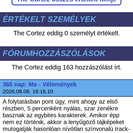
ÉRTÉKELT SZEMÉLYEK
The Cortez eddig
0 személyt értékelt.
FÓRUMHOZZÁSZÓLÁSOK
The Cortez eddig
163 hozzászólást írt.
365 nap: Ma - Vélemények
2026.08.08. 16:16.10
A folytatásban pont úgy, mint ahogy az első
részben, 5 percenként nyálas, szar zenékre
basznak az egybites karakterek. Amikor épp
nem ez történik, akkor a lenyűgöző tájképeket
mutogatják hasonlóan nívótlan színvonalú track-