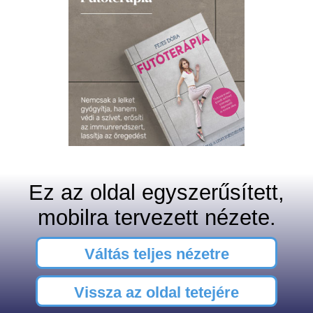
Ez az oldal egyszerűsített,
mobilra tervezett nézete.
Váltás teljes nézetre
Vissza az oldal tetejére