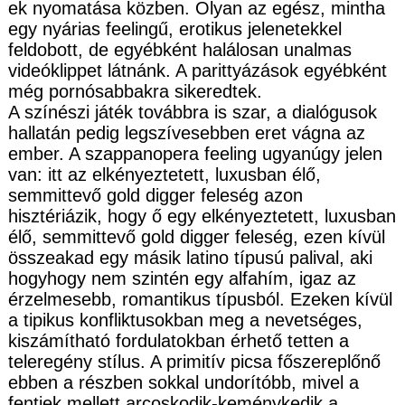
ek nyomatása közben. Olyan az egész, mintha
egy nyárias feelingű, erotikus jelenetekkel
feldobott, de egyébként halálosan unalmas
videóklippet látnánk. A parittyázások egyébként
még pornósabbakra sikeredtek.
A színészi játék továbbra is szar, a dialógusok
hallatán pedig legszívesebben eret vágna az
ember. A szappanopera feeling ugyanúgy jelen
van: itt az elkényeztetett, luxusban élő,
semmittevő gold digger feleség azon
hisztériázik, hogy ő egy elkényeztetett, luxusban
élő, semmittevő gold digger feleség, ezen kívül
összeakad egy másik latino típusú palival, aki
hogyhogy nem szintén egy alfahím, igaz az
érzelmesebb, romantikus típusból. Ezeken kívül
a tipikus konfliktusokban meg a nevetséges,
kiszámítható fordulatokban érhető tetten a
teleregény stílus. A primitív picsa főszereplőnő
ebben a részben sokkal undorítóbb, mivel a
fentiek mellett arcoskodik-keménykedik a