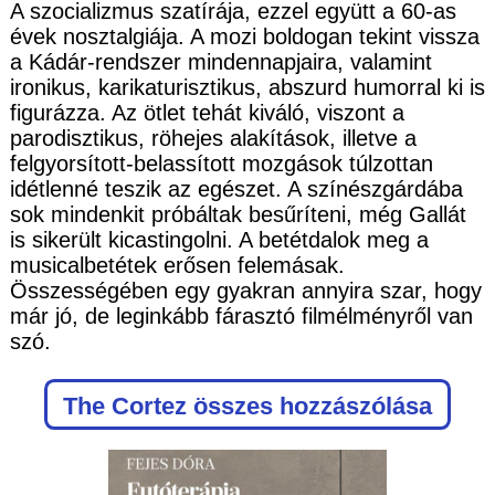
A szocializmus szatírája, ezzel együtt a 60-as
évek nosztalgiája. A mozi boldogan tekint vissza
a Kádár-rendszer mindennapjaira, valamint
ironikus, karikaturisztikus, abszurd humorral ki is
figurázza. Az ötlet tehát kiváló, viszont a
parodisztikus, röhejes alakítások, illetve a
felgyorsított-belassított mozgások túlzottan
idétlenné teszik az egészet. A színészgárdába
sok mindenkit próbáltak besűríteni, még Gallát
is sikerült kicastingolni. A betétdalok meg a
musicalbetétek erősen felemásak.
Összességében egy gyakran annyira szar, hogy
már jó, de leginkább fárasztó filmélményről van
szó.
The Cortez
összes hozzászólása