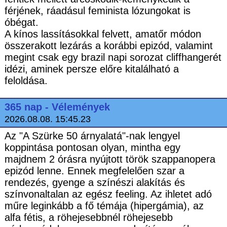
férjének, ráadásul feminista lózungokat is
óbégat.
A kínos lassításokkal felvett, amatőr módon
összerakott lezárás a korábbi epizód, valamint
megint csak egy brazil napi sorozat cliffhangerét
idézi, aminek persze előre kitalálható a
feloldása.
365 nap - Vélemények
2026.08.08. 15:45.23
Az "A Szürke 50 árnyalatá"-nak lengyel
koppintása pontosan olyan, mintha egy
majdnem 2 órásra nyújtott török szappanopera
epizód lenne. Ennek megfelelően szar a
rendezés, gyenge a színészi alakítás és
színvonaltalan az egész feeling. Az ihletet adó
műre leginkább a fő témája (hipergámia), az
alfa fétis, a röhejesebbnél röhejesebb