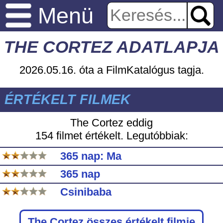
Menü
THE CORTEZ ADATLAPJA
2026.05.16. óta a FilmKatalógus tagja.
ÉRTÉKELT FILMEK
The Cortez eddig
154 filmet értékelt. Legutóbbiak:
365 nap: Ma
365 nap
Csinibaba
The Cortez
összes értékelt filmje