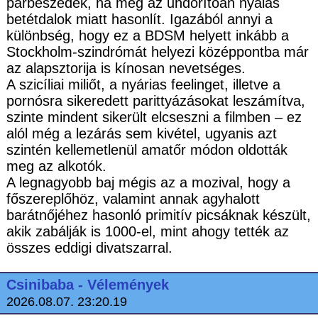
párbeszédek, na meg az undorítóan nyálas
betétdalok miatt hasonlít. Igazából annyi a
különbség, hogy ez a BDSM helyett inkább a
Stockholm-szindrómát helyezi középpontba már
az alapsztorija is kínosan nevetséges.
A szicíliai miliőt, a nyárias feelinget, illetve a
pornósra sikeredett parittyázásokat leszámítva,
szinte mindent sikerült elcseszni a filmben – ez
alól még a lezárás sem kivétel, ugyanis azt
szintén kellemetlenül amatőr módon oldották
meg az alkotók.
A legnagyobb baj mégis az a mozival, hogy a
főszereplőhöz, valamint annak agyhalott
barátnőjéhez hasonló primitív picsáknak készült,
akik zabálják is 1000-el, mint ahogy tették az
összes eddigi divatszarral.
Csinibaba - Vélemények
2026.08.07. 23:20.19