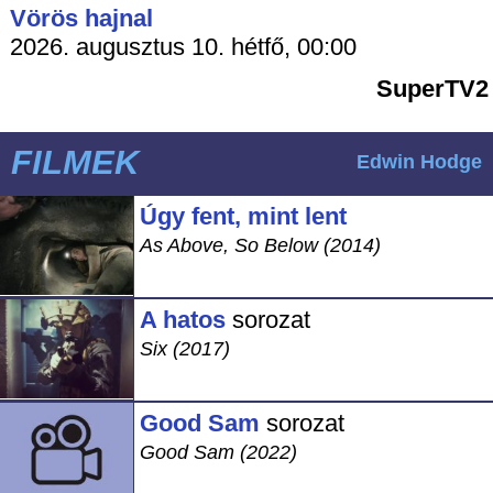
Vörös hajnal
2026. augusztus 10. hétfő, 00:00
SuperTV2
FILMEK
Edwin Hodge
Úgy fent, mint lent
As Above, So Below (2014)
A hatos
sorozat
Six (2017)
Good Sam
sorozat
Good Sam (2022)