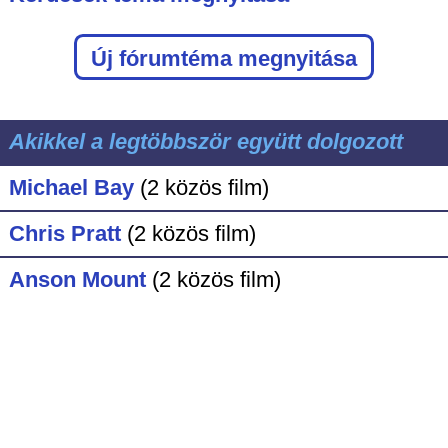
Új fórumtéma megnyitása
Akikkel a legtöbbször együtt dolgozott
Michael Bay
(2 közös film)
Chris Pratt
(2 közös film)
Anson Mount
(2 közös film)