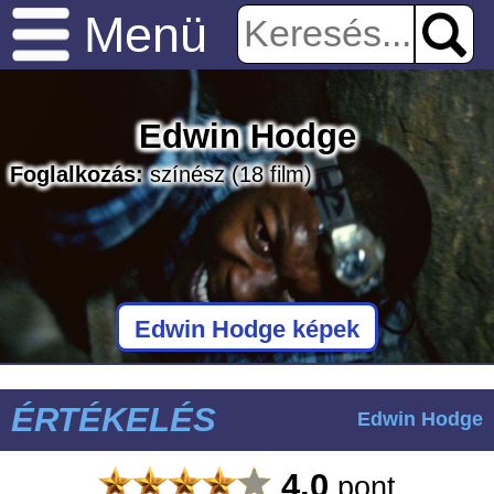
Menü
Edwin Hodge
Foglalkozás:
színész
(18 film)
Edwin Hodge képek
ÉRTÉKELÉS
Edwin Hodge
4.0
pont