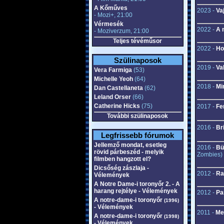
A Kőműves
2023 -
Va
- Mozi+, 21:00
Vérmesék
2022 -
A 
- Moziverzum, 21:00
Teljes tévéműsor
2022 -
Ho
Szülinaposok
2019 -
Va
Vera Farmiga
(53)
Michelle Yeoh
(64)
2018 -
Mi
Dan Castellaneta
(62)
Leland Orser
(66)
Catherine Hicks
(75)
2017 -
Fe
További szülinaposok
2016 -
Br
Legfrissebb fórumok
Jellemző mondat, esetleg
2016 -
Bü
rövid párbeszéd - melyik
Zombies)
filmben hangzott el?
Dicsőség zászlaja -
2012 -
Ra
Vélemények
A Notre Dame-i toronyőr 2. - A
harang rejtélye - Vélemények
2012 -
Pa
A notre-dame-i toronyőr
(1996)
- Vélemények
2011 -
Me
A notre-dame-i toronyőr
(1998)
- Vélemények