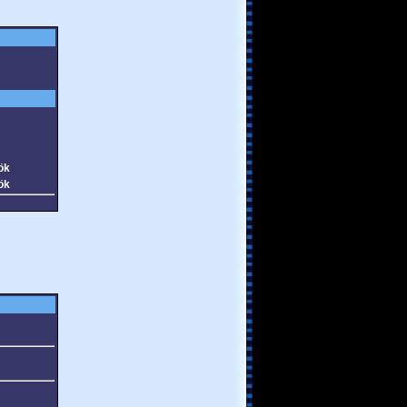
ök
ök