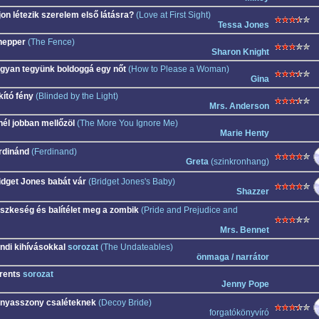
jon létezik szerelem első látásra?
(Love at First Sight)
Tessa Jones
nepper
(The Fence)
Sharon Knight
gyan tegyünk boldoggá egy nőt
(How to Please a Woman)
Gina
kító fény
(Blinded by the Light)
Mrs. Anderson
nél jobban mellőzöl
(The More You Ignore Me)
Marie Henty
rdinánd
(Ferdinand)
Greta
(szinkronhang)
idget Jones babát vár
(Bridget Jones's Baby)
Shazzer
szkeség és balítélet meg a zombik
(Pride and Prejudice and
Mrs. Bennet
ndi kihívásokkal
sorozat
(The Undateables)
önmaga / narrátor
rents
sorozat
Jenny Pope
nyasszony csaléteknek
(Decoy Bride)
forgatókönyvíró