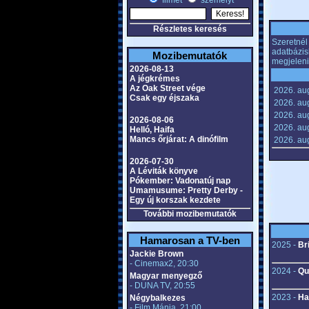
filmet
személyt
Részletes keresés
Szeretnél 
adatbázis
Mozibemutatók
megjeleni
2026-08-13
A jégkrémes
Az Oak Street vége
2026. au
Csak egy éjszaka
2026. aug
2026. aug
2026-08-06
2026. aug
Helló, Haifa
Mancs őrjárat: A dinófilm
2026. au
2026-07-30
A Léviták könyve
Pókember: Vadonatúj nap
Umamusume: Pretty Derby -
Egy új korszak kezdete
További mozibemutatók
Hamarosan a TV-ben
2025 -
Br
Jackie Brown
- Cinemax2, 20:30
2024 -
Qu
Magyar menyegző
- DUNA TV, 20:55
2023 -
Ha
Négybalkezes
- Film Mánia, 21:00