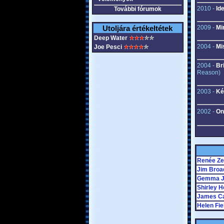
2010 -
Id
További fórumok
Utoljára értékeltétek
2009 -
Mi
Deep Water
2004 -
Mi
Joe Pesci
2004 -
Br
Reason)
2003 -
Ké
2002 -
On
Renée Ze
Jim Broa
Gemma J
Shirley 
James Ca
Helen Fie