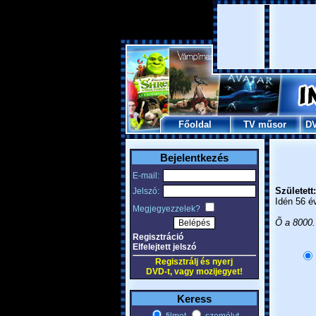
Főoldal
TV műsor
D
Bejelentkezés
E-mail:
Született:
Jelszó:
Idén 56 é
Megjegyezzelek?
Õ a 8000.
Regisztráció
Elfelejtett jelszó
Regisztrálj és nyerj
DVD-t, vagy mozijegyet!
Keress