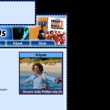
k
Képek
Díjak
Képek
ncem
Összes Sally Phillips kép (5)