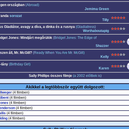
egen országban
(Abroad)
Jemima Green
randa
sorozat
Tilly
ss Gladiátor, avagy a díva, a dinka és a rusnya
(Gladiatress)
Worthaboutapig
idget Jones: Mindjárt megőrülök
(Bridget Jones: The Edge of
Shazzer
szen áll, Mr. McGill?
(Ready When You Are Mr. McGill)
Kelly
-lány
(Birthday Girl)
Karen
Sally Phillips összes filmje
(a 2002 előttiek is)
Akikkel a legtöbbször együtt dolgozott:
llweger
(4 filmben)
dbent
(4 filmben)
ones
(4 filmben)
Henderson
(4 filmben)
llis
(4 filmben)
lding
(4 filmben)