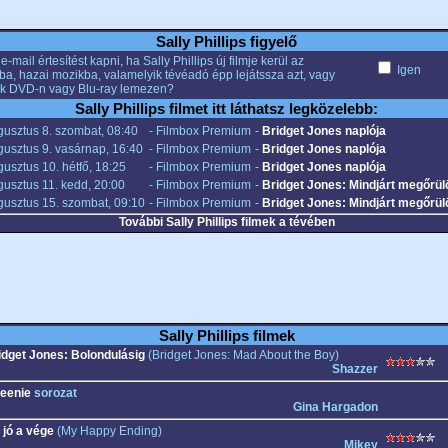
Sally Phillips figyelő
e-mail értesítést kapni, ha Sally Phillips új filmje kerül az
Igen
ba, hazai mozikba, valamelyik tévéadó épp lejátssza azt, vagy
k DVD-n vagy Blu-ray lemezen?
Sally Phillips filmet itt láthatsz legközelebb:
gusztus 8. szombat, 08:40
- Filmbox Premium
-
Bridget Jones naplója
usztus 9. vasárnap, 16:40
- Filmbox Premium
-
Bridget Jones naplója
usztus 10. hétfő, 18:25
- Filmbox Premium
-
Bridget Jones naplója
usztus 11. kedd, 20:00
- Filmbox Premium
-
Bridget Jones: Mindjárt megőrül
gusztus 15. szombat, 09:10
- Filmbox Premium
-
Bridget Jones: Mindjárt megőrül
További Sally Phillips filmek a tévében
Sally Phillips filmek
idget Jones: Bolondulásig
(Bridget Jones: Mad About the Boy)
Shazzer
eenie
sorozat
Gina Hargadon
 jó a vége
(My Happy Ending)
Mikey