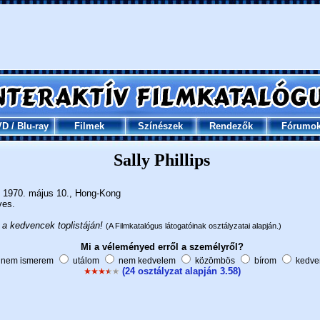
VD
/
Blu-ray
Filmek
Színészek
Rendezők
Fórumo
Sally Phillips
1970. május 10., Hong-Kong
ves.
 a kedvencek toplistáján!
(A Filmkatalógus látogatóinak osztályzatai alapján.)
Mi a véleményed erről a személyről?
nem ismerem
utálom
nem kedvelem
közömbös
bírom
kedve
(24 osztályzat alapján 3.58)