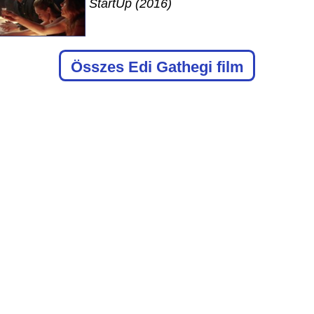
StartUp (2016)
Összes Edi Gathegi film