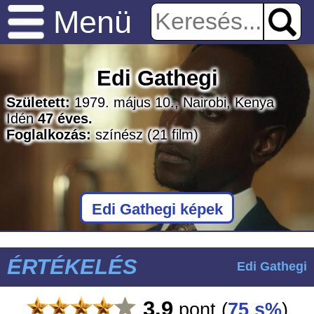
Menü
Edi Gathegi
Született:
1979. május 10., Nairobi, Kenya
Idén
47 éves.
Foglalkozás:
színész
(21 film)
Edi Gathegi képek
ÉRTÉKELÉS
Edi Gathegi
3.9
pont
(
75 s%
)