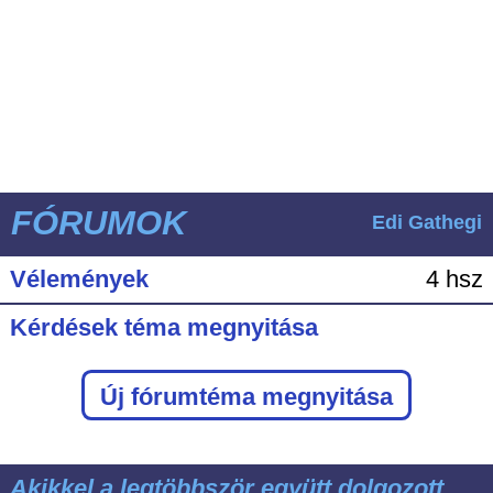
FÓRUMOK
Edi Gathegi
Vélemények
4 hsz
Kérdések téma megnyitása
Új fórumtéma megnyitása
Akikkel a legtöbbször együtt dolgozott