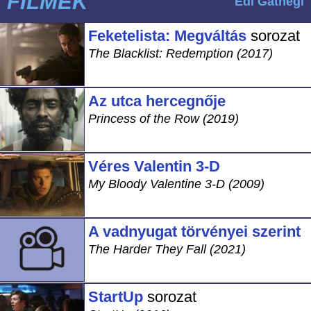
FILMEK
Edi Gathegi
Feketelista: Megváltás
sorozat
The Blacklist: Redemption (2017)
Az utca hercegnője
Princess of the Row (2019)
Véres Valentin 3-D
My Bloody Valentine 3-D (2009)
A vadnyugat törvényei szerint
The Harder They Fall (2021)
StartUp
sorozat