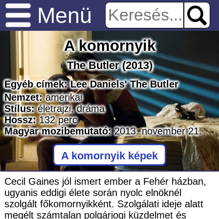
Menü
A komornyik
The Butler
(2013)
Egyéb címek:
Lee Daniels' The Butler
Nemzet:
amerikai
Stílus:
életrajzi
,
dráma
Hossz:
132
perc
Magyar mozibemutató:
2013. november 21.
A komornyik képek
Cecil Gaines jól ismert ember a Fehér házban,
ugyanis eddigi élete során nyolc elnöknél
szolgált főkomornyikként. Szolgálati ideje alatt
megélt számtalan polgárjogi küzdelmet és