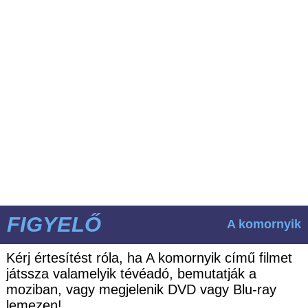
FIGYELŐ
A komornyik
Kérj értesítést róla, ha A komornyik című filmet
játssza valamelyik tévéadó, bemutatják a
moziban, vagy megjelenik DVD vagy Blu-ray
lemezen!