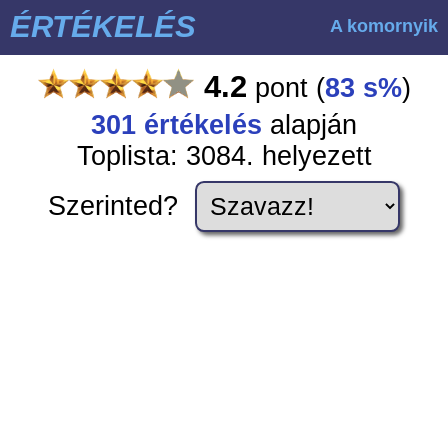
ÉRTÉKELÉS
A komornyik
4.2
pont
(
83 s%
)
301
értékelés
alapján
Toplista: 3084. helyezett
Szerinted?