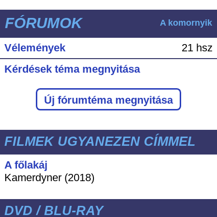
FÓRUMOK
A komornyik
Vélemények
21 hsz
Kérdések téma megnyitása
Új fórumtéma megnyitása
FILMEK UGYANEZEN CÍMMEL
A főlakáj
Kamerdyner (2018)
DVD / BLU-RAY