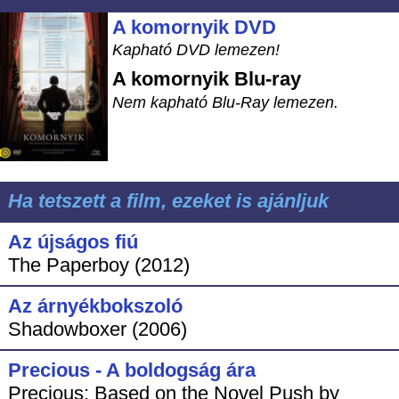
A komornyik DVD
Kapható DVD lemezen!
A komornyik
Blu-ray
Nem kapható Blu-Ray lemezen.
Ha tetszett a film, ezeket is ajánljuk
Az újságos fiú
The Paperboy (2012)
Az árnyékbokszoló
Shadowboxer (2006)
Precious - A boldogság ára
Precious: Based on the Novel Push by