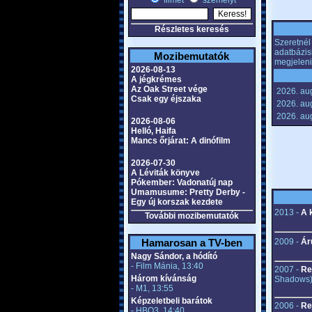
filmet
személyt
Részletes keresés
Szeretnél 
adatbázis
Mozibemutatók
megjeleni
2026-08-13
A jégkrémes
Az Oak Street vége
2026. aug
Csak egy éjszaka
2026. aug
2026. au
2026-08-06
Helló, Haifa
Mancs őrjárat: A dinófilm
2026-07-30
A Léviták könyve
Pókember: Vadonatúj nap
Umamusume: Pretty Derby -
Egy új korszak kezdete
2013 -
A 
További mozibemutatók
Hamarosan a TV-ben
2009 -
Ár
Nagy Sándor, a hódító
- Film Mánia, 13:40
2007 -
Re
Három kívánság
Shadows
- M1, 13:55
Képzeletbeli barátok
2006 -
Re
- HBO3, 14:40