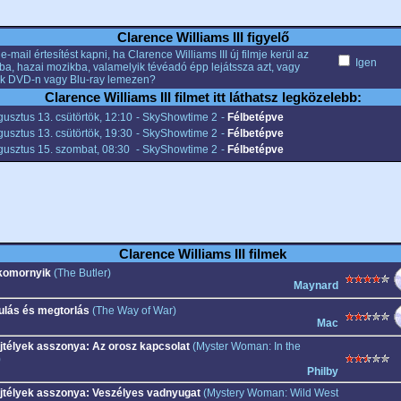
Clarence Williams III figyelő
e-mail értesítést kapni, ha Clarence Williams III új filmje kerül az
Igen
ba, hazai mozikba, valamelyik tévéadó épp lejátssza azt, vagy
k DVD-n vagy Blu-ray lemezen?
Clarence Williams III filmet itt láthatsz legközelebb:
usztus 13. csütörtök, 12:10
- SkyShowtime 2
-
Félbetépve
usztus 13. csütörtök, 19:30
- SkyShowtime 2
-
Félbetépve
gusztus 15. szombat, 08:30
- SkyShowtime 2
-
Félbetépve
Clarence Williams III filmek
komornyik
(The Butler)
Maynard
ulás és megtorlás
(The Way of War)
Mac
jtélyek asszonya: Az orosz kapcsolat
(Myster Woman: In the
)
Philby
jtélyek asszonya: Veszélyes vadnyugat
(Mystery Woman: Wild West