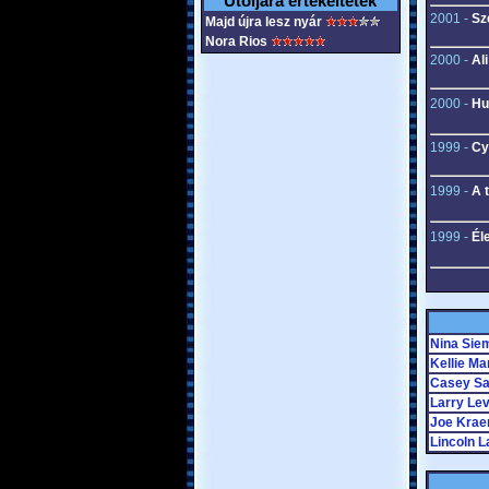
Utoljára értékeltétek
2001 -
Sz
Majd újra lesz nyár
Nora Rios
2000 -
Al
2000 -
Hul
1999 -
Cy
1999 -
A 
1999 -
Él
Nina Sie
Kellie Ma
Casey Sa
Larry Le
Joe Kra
Lincoln 