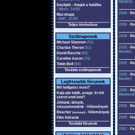
Mystery)
Daylight - Alagút a halálba
- Mozi+, 14:50
2006 -
Re
Macskajaj
- AMC, 15:00
2006 -
Re
Teljes tévéműsor
Szülinaposok
2006 -
Re
Michael Shannon
(52)
2005 -
Re
Charlize Theron
(51)
Murder)
David Rasche
(82)
Caroline Aaron
(74)
2005 -
Re
Tobin Bell
(84)
További szülinaposok
2005 -
Re
Murder)
Legfrissebb fórumok
Mit hallgatsz most?
2005 -
Re
Kaja-pia topik, avagy: ki mit
Weekend
szeret enni-inni?
Jöttünk, láttunk,
2005 -
Re
visszamennénk - Vélemények
Reacher
- Vélemények
(sorozat)
2005 -
Ha
Film feliratok
További fórumok
2002 -
Fa