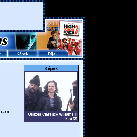
k
Képek
Díjak
Képek
ncem
Összes Clarence Williams III
kép (2)