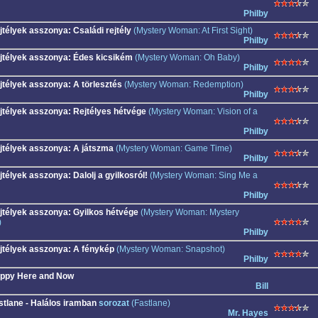
Philby
jtélyek asszonya: Családi rejtély
(Mystery Woman: At First Sight)
Philby
jtélyek asszonya: Édes kicsikém
(Mystery Woman: Oh Baby)
Philby
jtélyek asszonya: A törlesztés
(Mystery Woman: Redemption)
Philby
jtélyek asszonya: Rejtélyes hétvége
(Mystery Woman: Vision of a
Philby
jtélyek asszonya: A játszma
(Mystery Woman: Game Time)
Philby
jtélyek asszonya: Dalolj a gyilkosról!
(Mystery Woman: Sing Me a
Philby
jtélyek asszonya: Gyilkos hétvége
(Mystery Woman: Mystery
)
Philby
jtélyek asszonya: A fénykép
(Mystery Woman: Snapshot)
Philby
ppy Here and Now
Bill
stlane - Halálos iramban
sorozat
(Fastlane)
Mr. Hayes