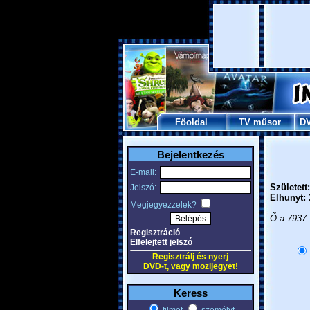
Főoldal
TV műsor
D
Bejelentkezés
E-mail:
Született:
Jelszó:
Elhunyt:
2
Megjegyezzelek?
Õ a 7937.
Regisztráció
Elfelejtett jelszó
Regisztrálj és nyerj
DVD-t, vagy mozijegyet!
Keress