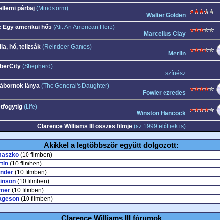
ellemi párbaj
(Mindstorm)
Walter Golden
i: Egy amerikai hős
(Ali: An American Hero)
Marcellus Clay
la, hó, telizsák
(Reindeer Games)
Merlin
berCity
(Shepherd)
színész
tábornok lánya
(The General's Daughter)
Fowler ezredes
etfogytig
(Life)
Winston Hancock
Clarence Williams III összes filmje
(az 1999 előttiek is)
Akikkel a legtöbbször együtt dolgozott:
maszko
(10 filmben)
rtin
(10 filmben)
nder
(10 filmben)
vinson
(10 filmben)
emer
(10 filmben)
Lageson
(10 filmben)
Clarence Williams III fórumok