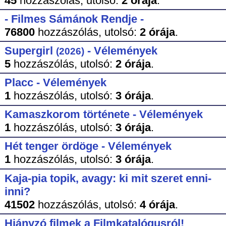
45
hozzászólás,
utolsó:
2 órája
.
- Filmes Sámánok Rendje -
76800
hozzászólás,
utolsó:
2 órája
.
Supergirl
- Vélemények
(2026)
5
hozzászólás,
utolsó:
2 órája
.
Placc - Vélemények
1
hozzászólás,
utolsó:
3 órája
.
Kamaszkorom története - Vélemények
1
hozzászólás,
utolsó:
3 órája
.
Hét tenger ördöge - Vélemények
1
hozzászólás,
utolsó:
3 órája
.
Kaja-pia topik, avagy: ki mit szeret enni-
inni?
41502
hozzászólás,
utolsó:
4 órája
.
Hiányzó filmek a Filmkatalógusról!