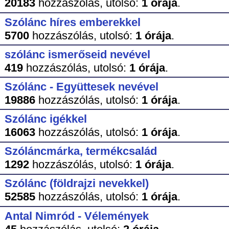
20183
hozzászólás,
utolsó:
1 órája
.
Szólánc híres emberekkel
5700
hozzászólás,
utolsó:
1 órája
.
szólánc ismerőseid nevével
419
hozzászólás,
utolsó:
1 órája
.
Szólánc - Együttesek nevével
19886
hozzászólás,
utolsó:
1 órája
.
Szólánc igékkel
16063
hozzászólás,
utolsó:
1 órája
.
Szóláncmárka, termékcsalád
1292
hozzászólás,
utolsó:
1 órája
.
Szólánc (földrajzi nevekkel)
52585
hozzászólás,
utolsó:
1 órája
.
Antal Nimród - Vélemények