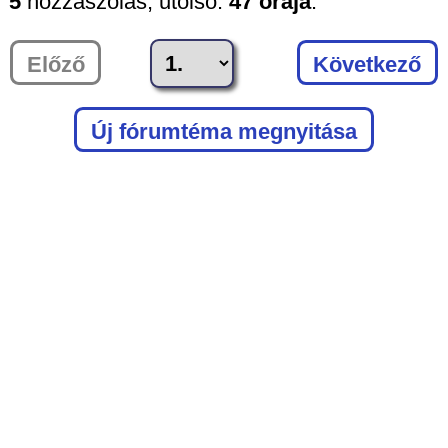
5
hozzászólás,
utolsó:
47 órája
.
Előző
Következő
Új fórumtéma megnyitása