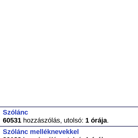
Szólánc
60531
hozzászólás,
utolsó:
1 órája
.
Szólánc melléknevekkel