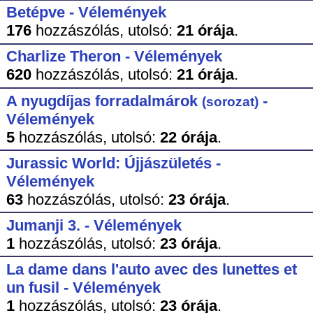
Betépve - Vélemények
176
hozzászólás,
utolsó:
21 órája
.
Charlize Theron - Vélemények
620
hozzászólás,
utolsó:
21 órája
.
A nyugdíjas forradalmárok
-
(sorozat)
Vélemények
5
hozzászólás,
utolsó:
22 órája
.
Jurassic World: Újjászületés -
Vélemények
63
hozzászólás,
utolsó:
23 órája
.
Jumanji 3. - Vélemények
1
hozzászólás,
utolsó:
23 órája
.
La dame dans l'auto avec des lunettes et
un fusil - Vélemények
1
hozzászólás,
utolsó:
23 órája
.