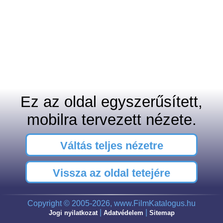
Ez az oldal egyszerűsített,
mobilra tervezett nézete.
Váltás teljes nézetre
Vissza az oldal tetejére
Copyright © 2005-2026, www.FilmKatalogus.hu
|
|
Jogi nyilatkozat
Adatvédelem
Sitemap