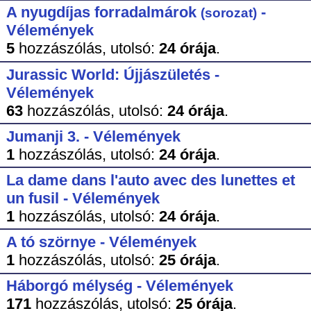
A nyugdíjas forradalmárok
-
(sorozat)
Vélemények
5
hozzászólás,
utolsó:
24 órája
.
Jurassic World: Újjászületés -
Vélemények
63
hozzászólás,
utolsó:
24 órája
.
Jumanji 3. - Vélemények
1
hozzászólás,
utolsó:
24 órája
.
La dame dans l'auto avec des lunettes et
un fusil - Vélemények
1
hozzászólás,
utolsó:
24 órája
.
A tó szörnye - Vélemények
1
hozzászólás,
utolsó:
25 órája
.
Háborgó mélység - Vélemények
171
hozzászólás,
utolsó:
25 órája
.