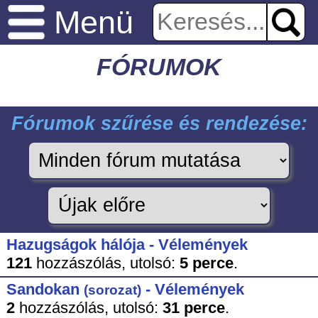
Menü
FÓRUMOK
Fórumok szűrése és rendezése:
Hazugságok hálója - Vélemények
121
hozzászólás,
utolsó:
5 perce
.
Sandokan
- Vélemények
(sorozat)
2
hozzászólás,
utolsó:
31 perce
.