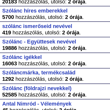
20183
hozzászólás,
utolsó:
2 órája
.
Szólánc híres emberekkel
5700
hozzászólás,
utolsó:
2 órája
.
szólánc ismerőseid nevével
419
hozzászólás,
utolsó:
2 órája
.
Szólánc - Együttesek nevével
19886
hozzászólás,
utolsó:
2 órája
.
Szólánc igékkel
16063
hozzászólás,
utolsó:
2 órája
.
Szóláncmárka, termékcsalád
1292
hozzászólás,
utolsó:
2 órája
.
Szólánc (földrajzi nevekkel)
52585
hozzászólás,
utolsó:
2 órája
.
Antal Nimród - Vélemények