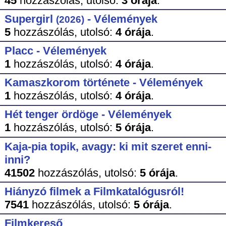
45
hozzászólás,
utolsó:
3 órája
.
Supergirl
- Vélemények
(2026)
5
hozzászólás,
utolsó:
4 órája
.
Placc - Vélemények
1
hozzászólás,
utolsó:
4 órája
.
Kamaszkorom története - Vélemények
1
hozzászólás,
utolsó:
4 órája
.
Hét tenger ördöge - Vélemények
1
hozzászólás,
utolsó:
5 órája
.
Kaja-pia topik, avagy: ki mit szeret enni-
inni?
41502
hozzászólás,
utolsó:
5 órája
.
Hiányzó filmek a Filmkatalógusról!
7541
hozzászólás,
utolsó:
5 órája
.
Filmkereső