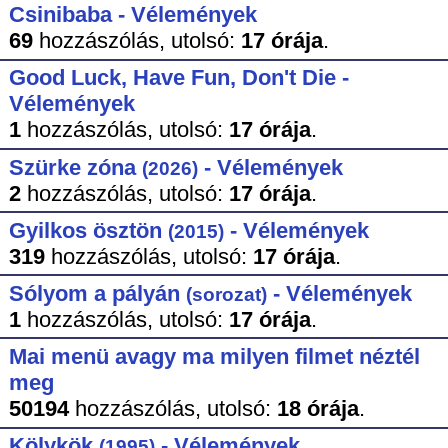
Csinibaba - Vélemények
69
hozzászólás,
utolsó:
17 órája
.
Good Luck, Have Fun, Don't Die -
Vélemények
1
hozzászólás,
utolsó:
17 órája
.
Szürke zóna
- Vélemények
(2026)
2
hozzászólás,
utolsó:
17 órája
.
Gyilkos ösztön
- Vélemények
(2015)
319
hozzászólás,
utolsó:
17 órája
.
Sólyom a pályán
- Vélemények
(sorozat)
1
hozzászólás,
utolsó:
17 órája
.
Mai menü avagy ma milyen filmet néztél
meg
50194
hozzászólás,
utolsó:
18 órája
.
Kölykök
- Vélemények
(1995)