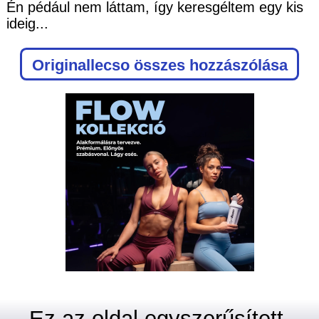
Én pédául nem láttam, így keresgéltem egy kis
ideig...
Originallecso
összes hozzászólása
Ez az oldal egyszerűsített,