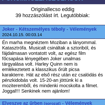
Originallecso eddig
39 hozzászólást írt. Legutóbbiak:
Joker - Kétszemélyes téboly - Vélemények
2024.10.15. 00:03.14
Én marha megnéztem Moziban a lányommal.
Katasztrófa. Musicalt csináltak a sztoriból, és
fájdalmasan vontatott volt, az egész film
főcsapása lényegében Joker unalmas
tárgyalása volt. Harley Quinn nem is
emlékeztetett a klasszikus őrült picsa
karakterre. Hát az első rész után ez csalódás és
pénzkidobás volt. 15-20-an jöttünk ki a
moziteremből, és mindenki mocskolta a filmet.
Joggal!!! Senkinek nem ajánlom!
Elveszve az űrben
- Vélemények
(sorozat)