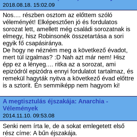
2018.08.18. 15:02.09
Nos.... részben osztom az előttem szóló
véleményét! Elképesztően jó és fordulatos
sorozat lett, amellett még családi sorozatnak is
elmegy, hisz Robinsonék összetartása a sori
egyik fő csapásiránya.
De hogy ne nézném meg a következő évadot,
mert túl izgalmas? :D Nah azt már nem! Hisz
épp ez a lényeg.... ritka az a sorozat, ami
epizódról epizódra ennyi fordulatot tartalmaz, és
remekül hagyták nyitva a következő évad előttre
is a sztorit. Én semmiképp nem hagyom ki!
A megtisztulás éjszakája: Anarchia -
Vélemények
2014.11.10. 09:53.08
Senki nem írta le, de a sokat emlegetett első
rész címe: A bűn éjszakája.