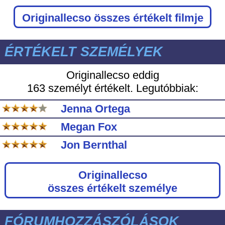
Originallecso
összes értékelt filmje
ÉRTÉKELT SZEMÉLYEK
Originallecso eddig
163 személyt értékelt. Legutóbbiak:
Jenna Ortega
Megan Fox
Jon Bernthal
Originallecso
összes értékelt személye
FÓRUMHOZZÁSZÓLÁSOK