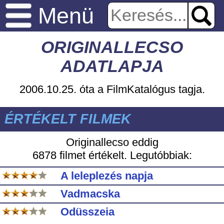
Menü
ORIGINALLECSO
ADATLAPJA
2006.10.25. óta a FilmKatalógus tagja.
ÉRTÉKELT FILMEK
Originallecso eddig
6878 filmet értékelt. Legutóbbiak:
A leleplezés napja
Vadmacska
Odüsszeia