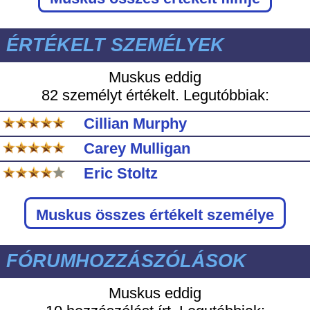
ÉRTÉKELT SZEMÉLYEK
Muskus eddig
82 személyt értékelt. Legutóbbiak:
Cillian Murphy
Carey Mulligan
Eric Stoltz
Muskus
összes értékelt személye
FÓRUMHOZZÁSZÓLÁSOK
Muskus eddig