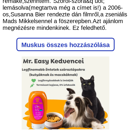
remake,szerintem."Szóról-szóra&q uot;
lemásolva(megtartva még a címet is!) a 2006-
os,Susanna Bier rendezte dán filmről,a zseniális
Mads Mikkelsennel a föszerepben.Azt ajánlom
megnézésre mindenkinek. Ez feledhető.
Muskus
összes hozzászólása