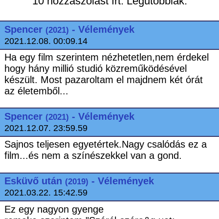
10 hozzászólást írt. Legutóbbiak:
Spencer
- Vélemények
(2021)
2021.12.08. 00:09.14
Ha egy film szerintem nézhetetlen,nem érdekel
hogy hány millió studió közreműködésével
készült. Most pazaroltam el majdnem két órát
az életemből...
Spencer
- Vélemények
(2021)
2021.12.07. 23:59.59
Sajnos teljesen egyetértek.Nagy csalódás ez a
film...és nem a színészekkel van a gond.
Esküvő után
- Vélemények
(2019)
2021.03.22. 15:42.59
Ez egy nagyon gyenge