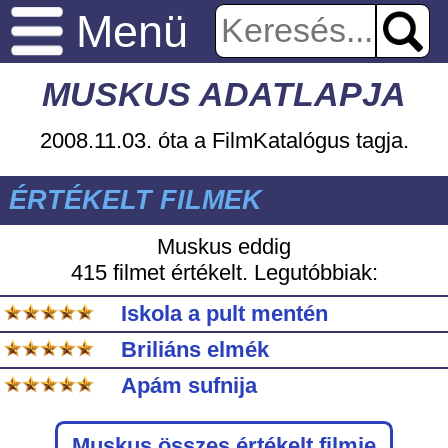
Menü
MUSKUS ADATLAPJA
2008.11.03. óta a FilmKatalógus tagja.
ÉRTÉKELT FILMEK
Muskus eddig
415 filmet értékelt. Legutóbbiak:
Iskola a pult mentén
Briliáns elmék
Apám sufnija
Muskus
összes értékelt filmje