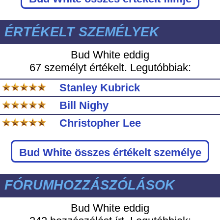
ÉRTÉKELT SZEMÉLYEK
Bud White eddig
67 személyt értékelt. Legutóbbiak:
Stanley Kubrick
Bill Nighy
Christopher Lee
Bud White
összes értékelt személye
FÓRUMHOZZÁSZÓLÁSOK
Bud White eddig