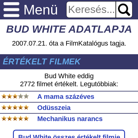
Menü
BUD WHITE ADATLAPJA
2007.07.21. óta a FilmKatalógus tagja.
ÉRTÉKELT FILMEK
Bud White eddig
2772 filmet értékelt. Legutóbbiak:
A mama százéves
Odüsszeia
Mechanikus narancs
Bud White
összes értékelt filmje