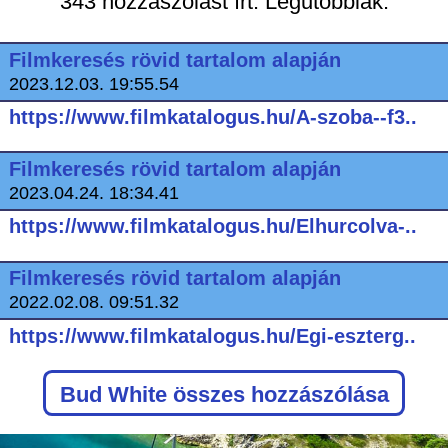
343 hozzászólást írt. Legutóbbiak:
Filmkeresés rövid tartalom alapján
2023.12.03. 19:55.54
https://www.filmkatalogus.hu/A-szoba--f3..
Filmkeresés rövid tartalom alapján
2023.04.24. 18:34.41
https://www.filmkatalogus.hu/Elhurcolva-..
Filmkeresés rövid tartalom alapján
2022.02.08. 09:51.32
https://www.filmkatalogus.hu/Egi-eszterg..
Bud White
összes hozzászólása