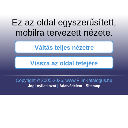
Ez az oldal egyszerűsített,
mobilra tervezett nézete.
Váltás teljes nézetre
Vissza az oldal tetejére
Copyright © 2005-2026, www.FilmKatalogus.hu
|
|
Jogi nyilatkozat
Adatvédelem
Sitemap