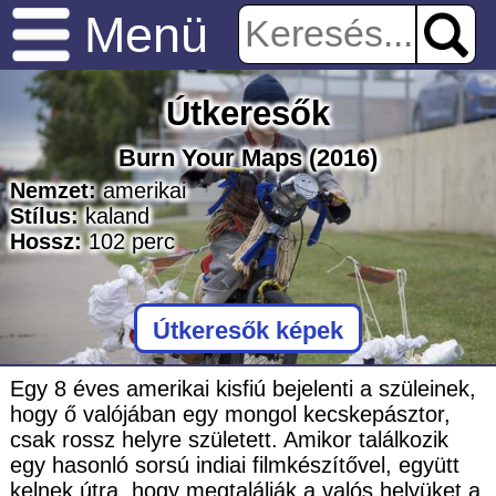
Menü
Útkeresők
Burn Your Maps
(2016)
Nemzet:
amerikai
Stílus:
kaland
Hossz:
102
perc
Útkeresők képek
Egy 8 éves amerikai kisfiú bejelenti a szüleinek,
hogy ő valójában egy mongol kecskepásztor,
csak rossz helyre született. Amikor találkozik
egy hasonló sorsú indiai filmkészítővel, együtt
kelnek útra, hogy megtalálják a valós helyüket a