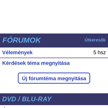
FÓRUMOK
Útkeresők
Vélemények
5 hsz
Kérdések téma megnyitása
Új fórumtéma megnyitása
DVD / BLU-RAY