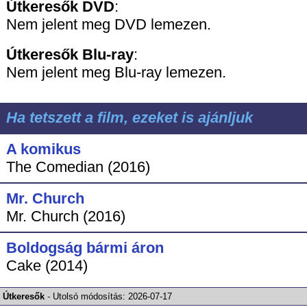
Útkeresők DVD
:
Nem jelent meg DVD lemezen.
Útkeresők
Blu-ray
:
Nem jelent meg Blu-ray lemezen.
Ha tetszett a film, ezeket is ajánljuk
A komikus
The Comedian (2016)
Mr. Church
Mr. Church (2016)
Boldogság bármi áron
Cake (2014)
Útkeresők
-
Utolsó módosítás:
2026-07-17