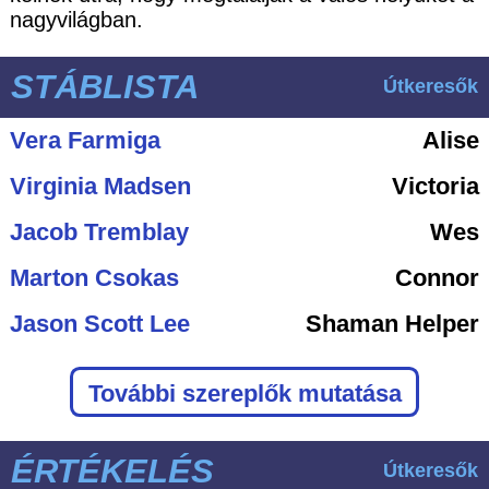
nagyvilágban.
STÁBLISTA
Útkeresők
Vera Farmiga
Alise
Virginia Madsen
Victoria
Jacob Tremblay
Wes
Marton Csokas
Connor
Jason Scott Lee
Shaman Helper
További szereplők mutatása
ÉRTÉKELÉS
Útkeresők