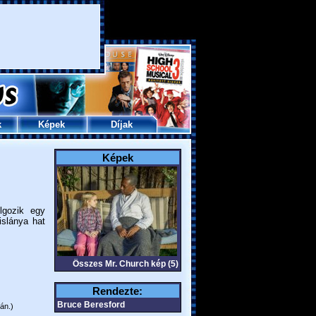
k
Képek
Díjak
Képek
lgozik egy
slánya hat
Összes Mr. Church kép (5)
Rendezte:
Bruce Beresford
án.)