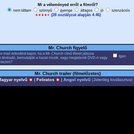
Mi a véleményed erről a filmről?
nem láttam
szörnyű
gyenge
átlagos
jó
szenzációs
(28 osztályzat alapján 4.46)
Mr. Church figyelő
e-mail értesítést kapni, ha a Mr. Church című filmet játssza
Igen
k tévéadó, bemutatják a hazai mozik, vagy megjelenik DVD-n vagy
emezen?
Mr. Church trailer (filmelőzetes)
agyar nyelvű
|
Feliratos
|
Angol nyelvű
(Jelenleg kiválasztva)