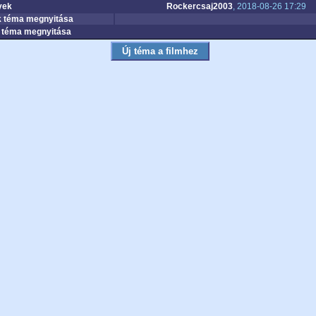
yek
Rockercsaj2003
, 2018-08-26 17:29
 téma megnyitása
téma megnyitása