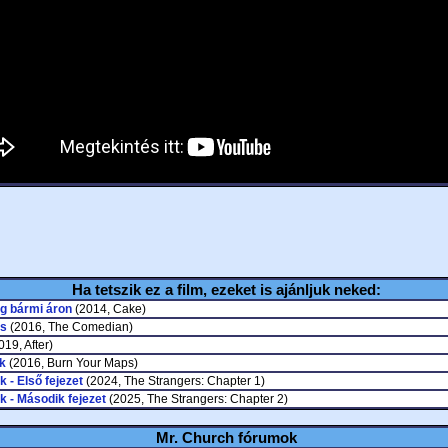
Ha tetszik ez a film, ezeket is ajánljuk neked:
g bármi áron
(2014, Cake)
s
(2016, The Comedian)
19, After)
k
(2016, Burn Your Maps)
k - Első fejezet
(2024, The Strangers: Chapter 1)
k - Második fejezet
(2025, The Strangers: Chapter 2)
Mr. Church fórumok