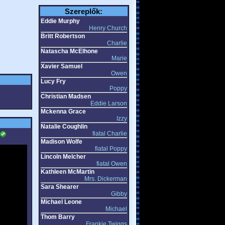
Szereplők:
Eddie Murphy
Henry Church
Britt Robertson
Charlie
Natascha McElhone
Marie
Xavier Samuel
Owen
Lucy Fry
Poppy
Christian Madsen
Eddie Larson
Mckenna Grace
Izzy
Natalie Coughlin
fiatal Charlie
Madison Wolfe
fiatal Poppy
Lincoln Melcher
fiatal Owen
Kathleen McMartin
Mrs. Dickerman
Sara Shearer
Gibby
Michael Leone
Michael
Thom Barry
Frankie Twiggs