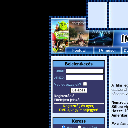
Főoldal
TV műsor
D
Bejelentkezés
E-mail:
Jelszó:
Megjegyezzelek?
A film e
családnál
hónapra ve
Regisztráció
Elfelejtett jelszó
Nemzet:
a
Regisztrálj és nyerj
Stílus:
ví
DVD-t, vagy mozijegyet!
Hossz:
10
Amerikai
Keress
Ez a film 