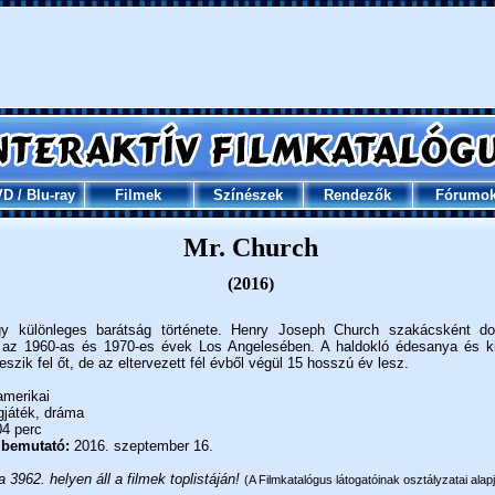
VD
/
Blu-ray
Filmek
Színészek
Rendezők
Fórumo
Mr. Church
(2016)
gy különleges barátság története. Henry Joseph Church szakácsként do
 az 1960-as és 1970-es évek Los Angelesében. A haldokló édesanya és ki
szik fel őt, de az eltervezett fél évből végül 15 hosszú év lesz.
merikai
gjáték, dráma
4 perc
 bemutató:
2016. szeptember 16.
a 3962. helyen áll a filmek toplistáján!
(A Filmkatalógus látogatóinak osztályzatai alapj