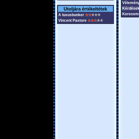
Vélemén
Utoljára értékeltétek
Kérdések
Keresem 
A luxusbunker
Vincent Pastore