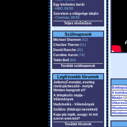
Egy kivételes barát
- HBO, 09:50
Szerelem a világvége idején
- Cinemax, 09:55
Teljes tévéműsor
Szülinaposok
Michael Shannon
(52)
Charlize Theron
(51)
David Rasche
(82)
Caroline Aaron
(74)
Tobin Bell
(84)
További szülinaposok
Legfrissebb fórumok
Jellemző mondat, esetleg
rövid párbeszéd - melyik
Boldogsá
filmben hangzott el?
A komiku
A leleplezés napja -
Miután
(20
Vélemények
Útkereső
Hadviselés - Vélemények
Hívatlano
Szólánc (földrajzi nevekkel)
Hívatlano
Kaja-pia topik, avagy: ki mit
szeret enni-inni?
További fórumok