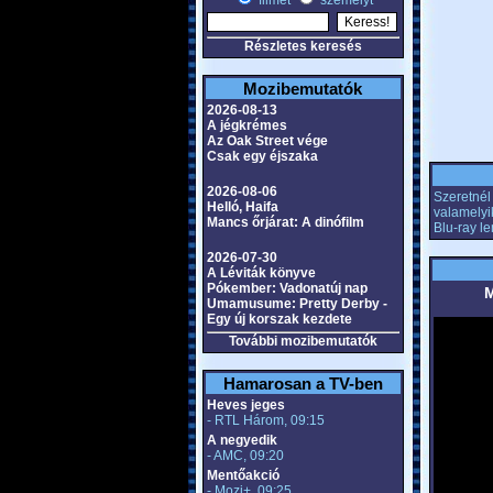
filmet
személyt
Részletes keresés
Mozibemutatók
2026-08-13
A jégkrémes
Az Oak Street vége
Csak egy éjszaka
2026-08-06
Szeretnél 
Helló, Haifa
valamelyi
Mancs őrjárat: A dinófilm
Blu-ray l
2026-07-30
A Léviták könyve
Pókember: Vadonatúj nap
M
Umamusume: Pretty Derby -
Egy új korszak kezdete
További mozibemutatók
Hamarosan a TV-ben
Heves jeges
- RTL Három, 09:15
A negyedik
- AMC, 09:20
Mentőakció
- Mozi+, 09:25