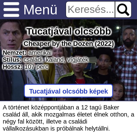
Menü
Tucatjával olcsóbb
Cheaper by the Dozen
(2022)
Nemzet:
amerikai
Stílus:
családi
,
kaland
,
vígjáték
Hossz:
107
perc
Tucatjával olcsóbb képek
A történet középpontjában a 12 tagú Baker
család áll, akik mozgalmas életet élnek otthon, a
négy fal között, illetve a családi
vállalkozásukban is próbálnak helytállni.