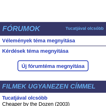
FÓRUMOK
Tucatjával olcsóbb
Vélemények téma megnyitása
Kérdések téma megnyitása
Új fórumtéma megnyitása
FILMEK UGYANEZEN CÍMMEL
Tucatjával olcsóbb
Cheaper by the Dozen (2003)