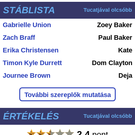
STÁBLISTA
Tucatjával olcsóbb
Gabrielle Union
Zoey Baker
Zach Braff
Paul Baker
Erika Christensen
Kate
Timon Kyle Durrett
Dom Clayton
Journee Brown
Deja
További szereplők mutatása
ÉRTÉKELÉS
Tucatjával olcsóbb
2.4
pont