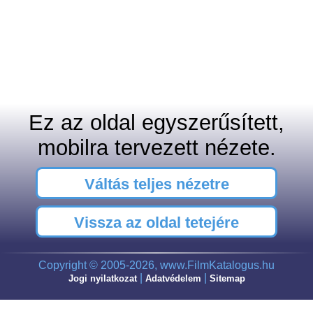
Ez az oldal egyszerűsített,
mobilra tervezett nézete.
Váltás teljes nézetre
Vissza az oldal tetejére
Copyright © 2005-2026, www.FilmKatalogus.hu
|
|
Jogi nyilatkozat
Adatvédelem
Sitemap