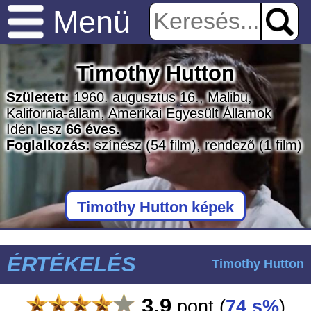
Menü
Timothy Hutton
Született:
1960. augusztus 16., Malibu,
Kalifornia-állam, Amerikai Egyesült Államok
Idén lesz
66 éves.
Foglalkozás:
színész
(54 film)
, rendező
(1 film)
Timothy Hutton képek
ÉRTÉKELÉS
Timothy Hutton
3.9
pont
(
74 s%
)