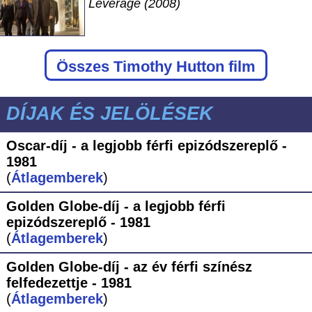
Leverage (2008)
Összes Timothy Hutton film
DÍJAK ÉS JELÖLÉSEK
Oscar-díj - a legjobb férfi epizódszereplő -
1981
(
Átlagemberek
)
Golden Globe-díj - a legjobb férfi
epizódszereplő - 1981
(
Átlagemberek
)
Golden Globe-díj - az év férfi színész
felfedezettje - 1981
(
Átlagemberek
)