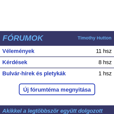
FÓRUMOK
Timothy Hutton
Vélemények
11 hsz
Kérdések
8 hsz
Bulvár-hírek és pletykák
1 hsz
Új fórumtéma megnyitása
Akikkel a legtöbbször együtt dolgozott