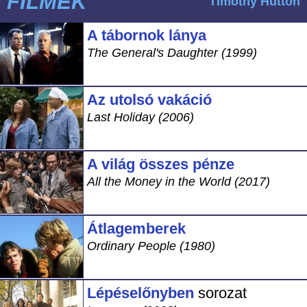
FILMEK
Timothy Hutton
A tábornok lánya
The General's Daughter (1999)
Az utolsó vakáció
Last Holiday (2006)
A világ összes pénze
All the Money in the World (2017)
Átlagemberek
Ordinary People (1980)
Lépéselőnyben
sorozat