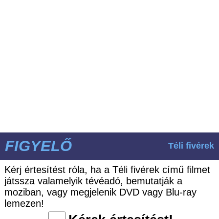
FIGYELŐ
Téli fivérek
Kérj értesítést róla, ha a Téli fivérek című filmet
játssza valamelyik tévéadó, bemutatják a
moziban, vagy megjelenik DVD vagy Blu-ray
lemezen!