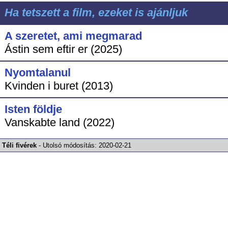
Ha tetszett a film, ezeket is ajánljuk
A szeretet, ami megmarad
Ástin sem eftir er (2025)
Nyomtalanul
Kvinden i buret (2013)
Isten földje
Vanskabte land (2022)
Téli fivérek
-
Utolsó módosítás:
2020-02-21