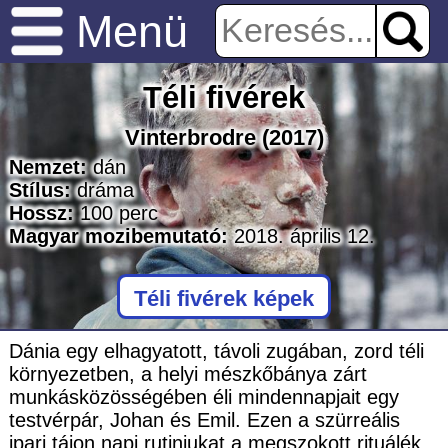
Menü
Téli fivérek
Vinterbrodre
(2017)
Nemzet:
dán
Stílus:
dráma
Hossz:
100
perc
Magyar mozibemutató:
2018. április 12.
Téli fivérek képek
Dánia egy elhagyatott, távoli zugában, zord téli
környezetben, a helyi mészkőbánya zárt
munkásközösségében éli mindennapjait egy
testvérpár, Johan és Emil. Ezen a szürreális
ipari tájon napi rutinjukat a megszokott rituálék