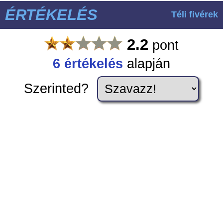
ÉRTÉKELÉS
Téli fivérek
2.2
pont
6
értékelés
alapján
Szerinted?