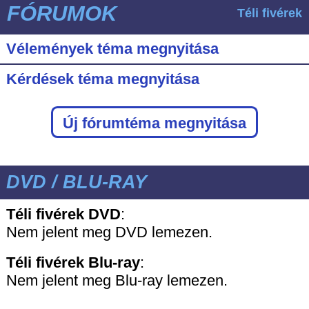
FÓRUMOK
Téli fivérek
Vélemények téma megnyitása
Kérdések téma megnyitása
Új fórumtéma megnyitása
DVD / BLU-RAY
Téli fivérek DVD
:
Nem jelent meg DVD lemezen.
Téli fivérek
Blu-ray
:
Nem jelent meg Blu-ray lemezen.