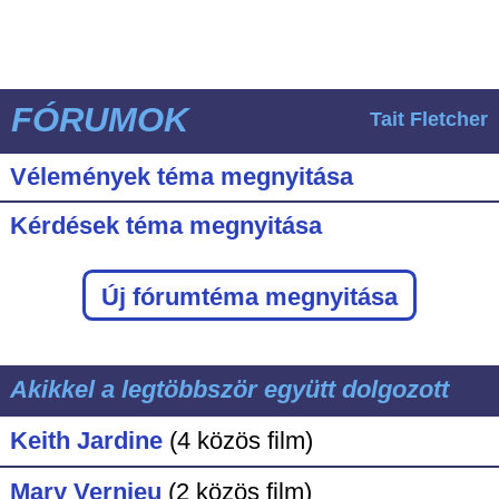
FÓRUMOK
Tait Fletcher
Vélemények téma megnyitása
Kérdések téma megnyitása
Új fórumtéma megnyitása
Akikkel a legtöbbször együtt dolgozott
Keith Jardine
(4 közös film)
Mary Vernieu
(2 közös film)