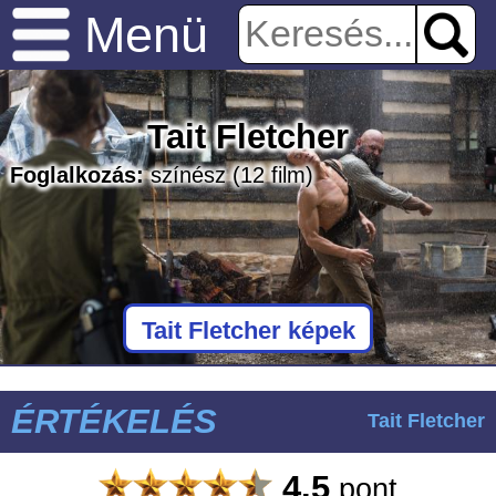
Menü
Tait Fletcher
Foglalkozás:
színész
(12 film)
Tait Fletcher képek
ÉRTÉKELÉS
Tait Fletcher
4.5
pont