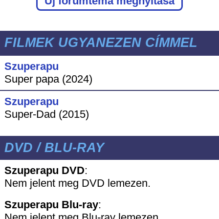
Új fórumtéma megnyitása
FILMEK UGYANEZEN CÍMMEL
Szuperapu
Super papa (2024)
Szuperapu
Super-Dad (2015)
DVD / BLU-RAY
Szuperapu DVD
:
Nem jelent meg DVD lemezen.
Szuperapu
Blu-ray
:
Nem jelent meg Blu-ray lemezen.