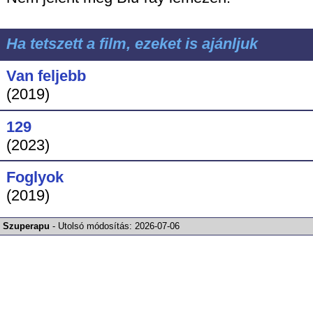
Ha tetszett a film, ezeket is ajánljuk
Van feljebb
(2019)
129
(2023)
Foglyok
(2019)
Szuperapu
-
Utolsó módosítás:
2026-07-06