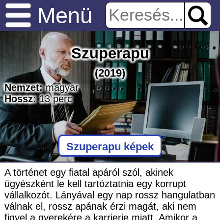
Menü
Szuperapu
(2019)
Nemzet:
magyar
Hossz:
13
perc
Szuperapu képek
A történet egy fiatal apáról szól, akinek
ügyészként le kell tartóztatnia egy korrupt
vállalkozót. Lányával egy nap rossz hangulatban
válnak el, rossz apának érzi magát, aki nem
figyel a gyerekére a karrierje miatt. Amikor a