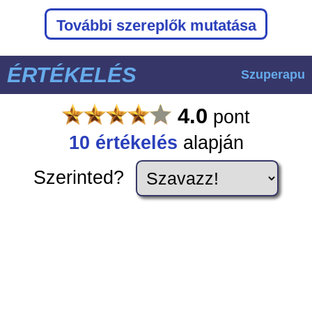
További szereplők mutatása
ÉRTÉKELÉS
Szuperapu
4.0
pont
10
értékelés
alapján
Szerinted?