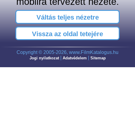
mobilra tervezett nézete.
Váltás teljes nézetre
Vissza az oldal tetejére
Copyright © 2005-2026, www.FilmKatalogus.hu
|
|
Jogi nyilatkozat
Adatvédelem
Sitemap