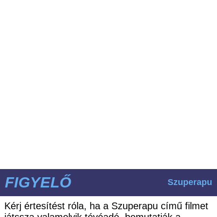
FIGYELŐ
Szuperapu
Kérj értesítést róla, ha a Szuperapu című filmet
játssza valamelyik tévéadó, bemutatják a