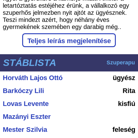
letartóztatás estéjéhez érünk, a vállalkozó egy
szuperhős jelmezben nyit ajtót az ügyésznek.
Teszi mindezt azért, hogy néhány éves
gyermekének szemében egy darabig még..
Teljes leírás megjelenítése
STÁBLISTA
Szuperapu
Horváth Lajos Ottó
ügyész
Barkóczy Lili
Rita
Lovas Levente
kisfiú
Mazányi Eszter
Mester Szilvia
feleség