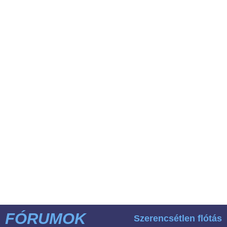
FÓRUMOK
Szerencsétlen flótás