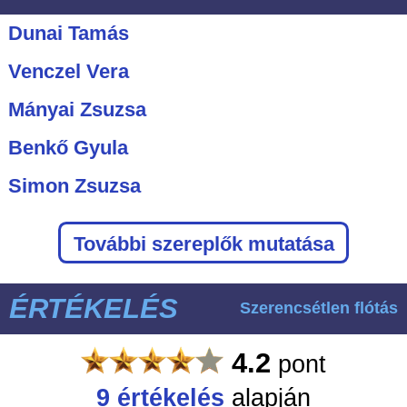
Dunai Tamás
Venczel Vera
Mányai Zsuzsa
Benkő Gyula
Simon Zsuzsa
További szereplők mutatása
ÉRTÉKELÉS
Szerencsétlen flótás
4.2
pont
9
értékelés
alapján