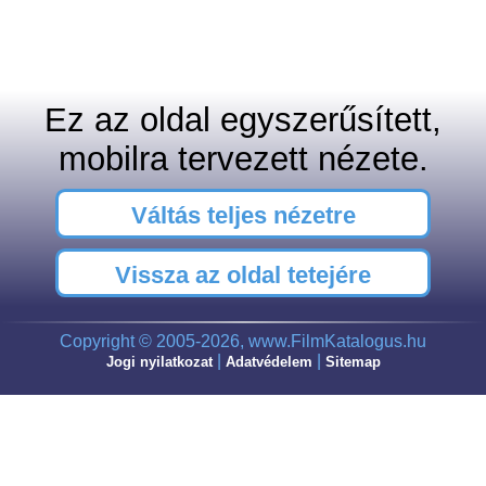
Ez az oldal egyszerűsített,
mobilra tervezett nézete.
Váltás teljes nézetre
Vissza az oldal tetejére
Copyright © 2005-2026, www.FilmKatalogus.hu
|
|
Jogi nyilatkozat
Adatvédelem
Sitemap