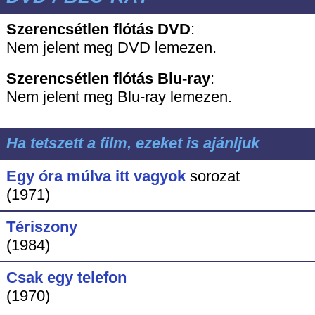
Szerencsétlen flótás DVD
:
Nem jelent meg DVD lemezen.
Szerencsétlen flótás
Blu-ray
:
Nem jelent meg Blu-ray lemezen.
Ha tetszett a film, ezeket is ajánljuk
Egy óra múlva itt vagyok
sorozat
(1971)
Tériszony
(1984)
Csak egy telefon
(1970)