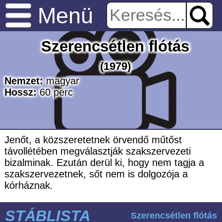
Menü
Szerencsétlen flótás
(1979)
Nemzet:
magyar
Hossz:
60
perc
Jenőt, a közszeretetnek örvendő műtőst
távollétében megválasztják szakszervezeti
bizalminak. Ezután derül ki, hogy nem tagja a
szakszervezetnek, sőt nem is dolgozója a
kórháznak.
STÁBLISTA
Szerencsétlen flótás