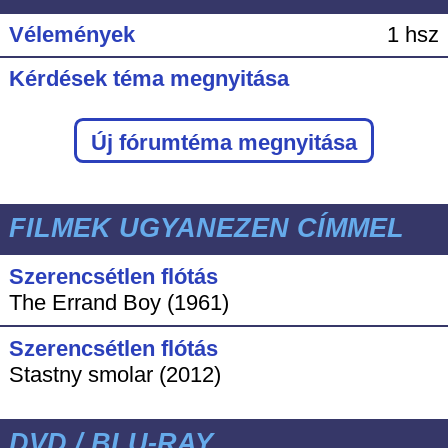
Vélemények
1 hsz
Kérdések téma megnyitása
Új fórumtéma megnyitása
FILMEK UGYANEZEN CÍMMEL
Szerencsétlen flótás
The Errand Boy (1961)
Szerencsétlen flótás
Stastny smolar (2012)
DVD / BLU-RAY