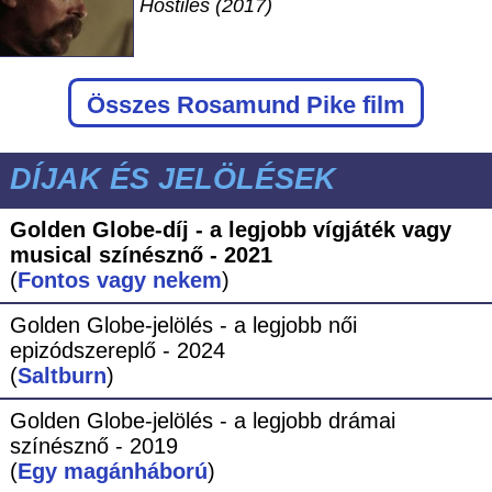
Hostiles (2017)
Összes Rosamund Pike film
DÍJAK ÉS JELÖLÉSEK
Golden Globe-díj - a legjobb vígjáték vagy
musical színésznő - 2021
(
Fontos vagy nekem
)
Golden Globe-jelölés - a legjobb női
epizódszereplő - 2024
(
Saltburn
)
Golden Globe-jelölés - a legjobb drámai
színésznő - 2019
(
Egy magánháború
)