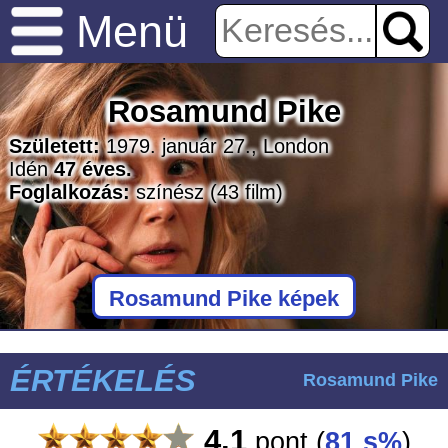
Menü
Rosamund Pike
Született:
1979. január 27., London
Idén
47 éves.
Foglalkozás:
színész
(43 film)
Rosamund Pike képek
ÉRTÉKELÉS
Rosamund Pike
4.1
pont
(
81 s%
)