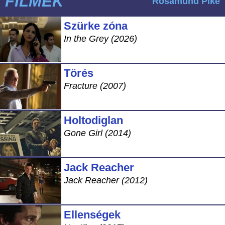
FILMEK
Rosamund Pike
Szürke zóna
In the Grey (2026)
Törés
Fracture (2007)
Holtodiglan
Gone Girl (2014)
Jack Reacher
Jack Reacher (2012)
Ellenségek