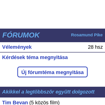
FÓRUMOK
Rosamund Pike
Vélemények
28 hsz
Kérdések téma megnyitása
Új fórumtéma megnyitása
Akikkel a legtöbbször együtt dolgozott
Tim Bevan
(5 közös film)