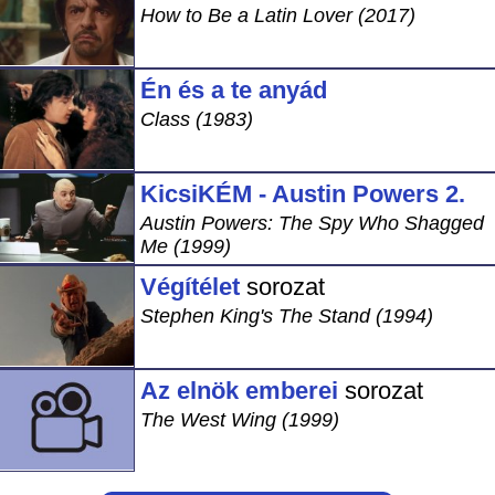
How to Be a Latin Lover (2017)
Én és a te anyád
Class (1983)
KicsiKÉM - Austin Powers 2.
Austin Powers: The Spy Who Shagged
Me (1999)
Végítélet
sorozat
Stephen King's The Stand (1994)
Az elnök emberei
sorozat
The West Wing (1999)