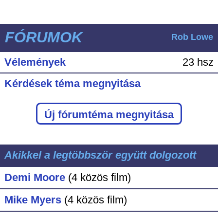
FÓRUMOK
Rob Lowe
Vélemények
23 hsz
Kérdések téma megnyitása
Új fórumtéma megnyitása
Akikkel a legtöbbször együtt dolgozott
Demi Moore
(4 közös film)
Mike Myers
(4 közös film)