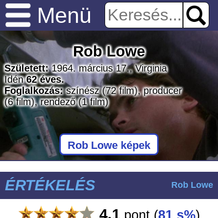
Menü
Rob Lowe
Született:
1964. március 17., Virginia
Idén
62 éves.
Foglalkozás:
színész
(72 film)
, producer
(6 film)
, rendező
(1 film)
Rob Lowe képek
ÉRTÉKELÉS
Rob Lowe
4.1
pont
(
81 s%
)