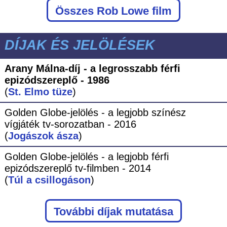
Összes Rob Lowe film
DÍJAK ÉS JELÖLÉSEK
Arany Málna-díj - a legrosszabb férfi
epizódszereplő - 1986
(
St. Elmo tüze
)
Golden Globe-jelölés - a legjobb színész
vígjáték tv-sorozatban - 2016
(
Jogászok ásza
)
Golden Globe-jelölés - a legjobb férfi
epizódszereplő tv-filmben - 2014
(
Túl a csillogáson
)
További díjak mutatása