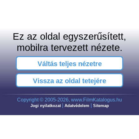
Ez az oldal egyszerűsített,
mobilra tervezett nézete.
Váltás teljes nézetre
Vissza az oldal tetejére
Copyright © 2005-2026, www.FilmKatalogus.hu
|
|
Jogi nyilatkozat
Adatvédelem
Sitemap