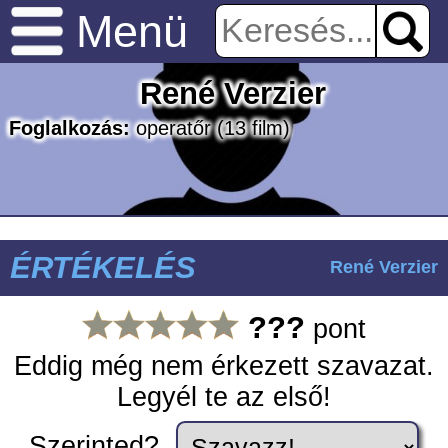
Menü
René Verzier
Foglalkozás:
operatőr
(13 film)
ÉRTÉKELÉS
René Verzier
???
pont
Eddig még nem érkezett szavazat.
Legyél te az első!
Szerinted?