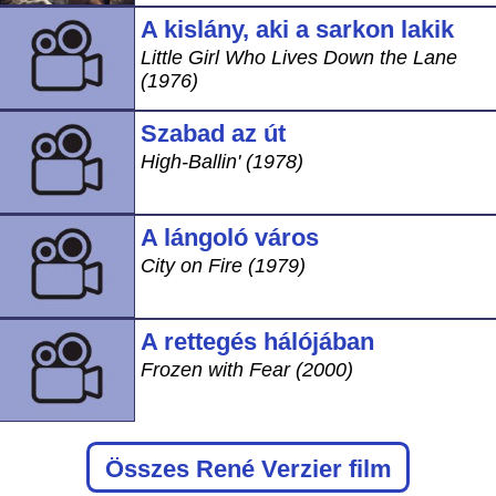
A kislány, aki a sarkon lakik
Little Girl Who Lives Down the Lane
(1976)
Szabad az út
High-Ballin' (1978)
A lángoló város
City on Fire (1979)
A rettegés hálójában
Frozen with Fear (2000)
Összes René Verzier film