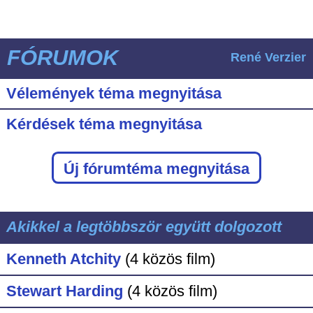
FÓRUMOK
René Verzier
Vélemények téma megnyitása
Kérdések téma megnyitása
Új fórumtéma megnyitása
Akikkel a legtöbbször együtt dolgozott
Kenneth Atchity
(4 közös film)
Stewart Harding
(4 közös film)