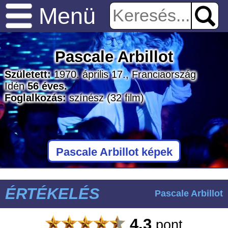
Menü
Pascale Arbillot
Született:
1970. április 17., Franciaország
Idén
56 éves.
Foglalkozás:
színész
(32 film)
Pascale Arbillot képek
ÉRTÉKELÉS
Pascale Arbillot
4.3
pont