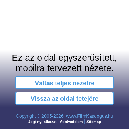
Ez az oldal egyszerűsített,
mobilra tervezett nézete.
Váltás teljes nézetre
Vissza az oldal tetejére
Copyright © 2005-2026, www.FilmKatalogus.hu
|
|
Jogi nyilatkozat
Adatvédelem
Sitemap