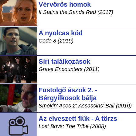
Vérvörös homok
It Stains the Sands Red (2017)
A nyolcas kód
Code 8 (2019)
Síri találkozások
Grave Encounters (2011)
Füstölgő ászok 2. -
Bérgyilkosok bálja
Smokin' Aces 2: Assassins' Ball (2010)
Az elveszett fiúk - A törzs
Lost Boys: The Tribe (2008)