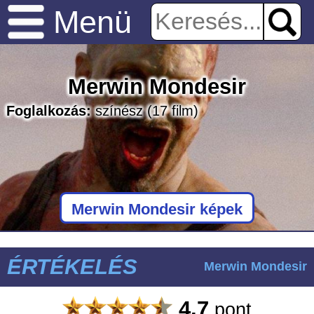
Menü
Merwin Mondesir
Foglalkozás:
színész
(17 film)
Merwin Mondesir képek
ÉRTÉKELÉS
Merwin Mondesir
4.7
pont