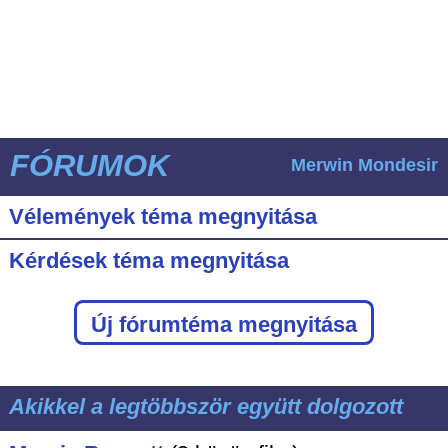
FÓRUMOK
Merwin Mondesir
Vélemények téma megnyitása
Kérdések téma megnyitása
Új fórumtéma megnyitása
Akikkel a legtöbbször együtt dolgozott