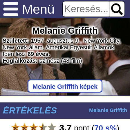
Menü
Melanie Griffith
Született:
1957. augusztus 9., New York City,
New York-állam, Amerikai Egyesült Államok
Idén lesz
69 éves.
Foglalkozás:
színész
(48 film)
Melanie Griffith képek
ÉRTÉKELÉS
Melanie Griffith
3.7
pont
(
70 s%
)