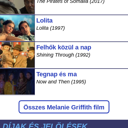
The Pirates of Somalia (2017)
Lolita
Lolita (1997)
Felhők közül a nap
Shining Through (1992)
Tegnap és ma
Now and Then (1995)
Összes Melanie Griffith film
DÍJAK ÉS JELÖLÉSEK