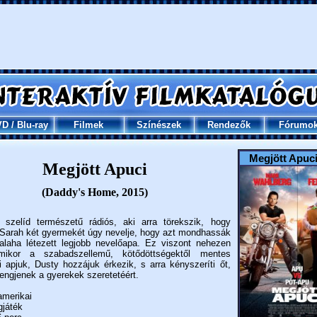
VD
/
Blu-ray
Filmek
Színészek
Rendezők
Fórumo
Megjött Apuc
Megjött Apuci
(Daddy's Home, 2015)
 szelíd természetű rádiós, aki arra törekszik, hogy
 Sarah két gyermekét úgy nevelje, hogy azt mondhassák
alaha létezett legjobb nevelőapa. Ez viszont nehezen
ikor a szabadszellemű, kötődöttségektől mentes
ti apjuk, Dusty hozzájuk érkezik, s arra kényszeríti őt,
engjenek a gyerekek szeretetéért.
merikai
gjáték