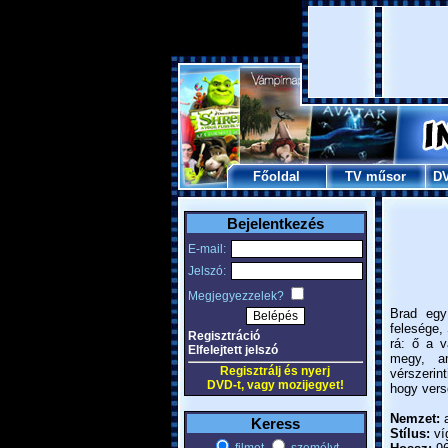
Főoldal
TV műsor
D
Bejelentkezés
E-mail:
Jelszó:
Megjegyezzelek?
Brad egy
felesége,
Regisztráció
rá: ő a v
Elfelejtett jelszó
megy, am
Regisztrálj és nyerj
vérszerin
DVD-t, vagy mozijegyet!
hogy vers
Nemzet:
a
Keress
Stílus:
ví