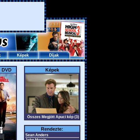
k
Képek
Díjak
i DVD
Képek
Összes Megjött Apuci kép (3)
Rendezte:
Sean Anders