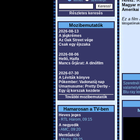
filmet
személyt
Hossz:
96
Magyar m
Amerikai
Részletes keresés
Ez a film 
látogatóinak
Mozibemutatók
2026-08-13
A jégkrémes
Az Oak Street vége
Csak egy éjszaka
2026-08-06
Helló, Haifa
Mancs őrjárat: A dinófilm
2026-07-30
A Léviták könyve
Pókember: Vadonatúj nap
Szeretnél 
Umamusume: Pretty Derby -
valamelyi
Egy új korszak kezdete
Blu-ray l
További mozibemutatók
Hamarosan a TV-ben
M
Heves jeges
- RTL Három, 09:15
A negyedik
- AMC, 09:20
Mentőakció
- Mozi+, 09:25