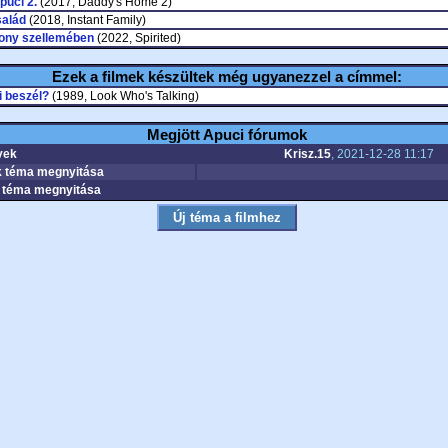
puci 2.
(2017, Daddy's Home 2)
salád
(2018, Instant Family)
ony szellemében
(2022, Spirited)
Ezek a filmek készültek még ugyanezzel a címmel:
i beszél?
(1989, Look Who's Talking)
Megjött Apuci fórumok
yek
Krisz.15
, 2021-12-28 11:17
 téma megnyitása
téma megnyitása