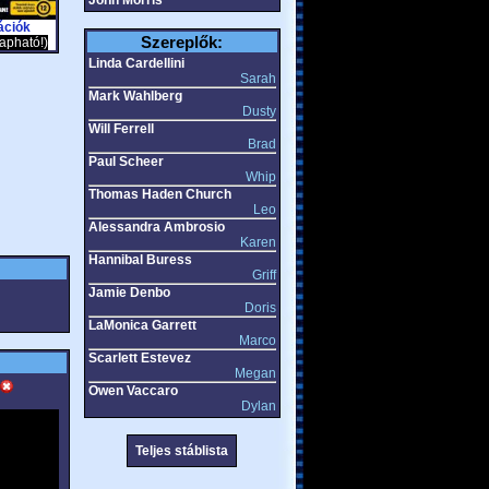
John Morris
ációk
Szereplők:
apható!)
Linda Cardellini
Sarah
Mark Wahlberg
Dusty
Will Ferrell
Brad
Paul Scheer
Whip
Thomas Haden Church
Leo
Alessandra Ambrosio
Karen
Hannibal Buress
Griff
Jamie Denbo
Doris
LaMonica Garrett
Marco
Scarlett Estevez
Megan
Owen Vaccaro
Dylan
Teljes stáblista