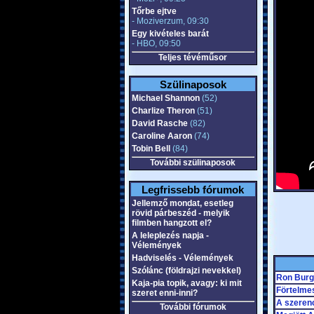
Tőrbe ejtve
- Moziverzum, 09:30
Egy kivételes barát
- HBO, 09:50
Teljes tévéműsor
Szülinaposok
Michael Shannon
(52)
Charlize Theron
(51)
David Rasche
(82)
Caroline Aaron
(74)
Tobin Bell
(84)
További szülinaposok
Legfrissebb fórumok
Jellemző mondat, esetleg
rövid párbeszéd - melyik
filmben hangzott el?
A leleplezés napja -
Vélemények
Hadviselés - Vélemények
Szólánc (földrajzi nevekkel)
Ron Burgu
Kaja-pia topik, avagy: ki mit
Förtelmes
szeret enni-inni?
A szeren
További fórumok