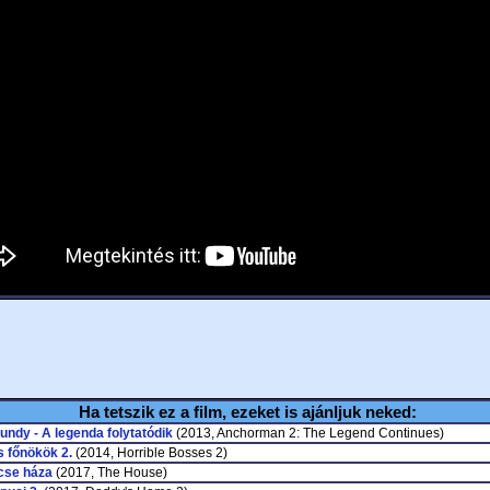
Ha tetszik ez a film, ezeket is ajánljuk neked:
ndy - A legenda folytatódik
(2013, Anchorman 2: The Legend Continues)
 főnökök 2.
(2014, Horrible Bosses 2)
cse háza
(2017, The House)