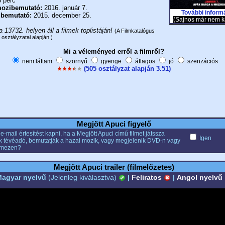
 perc
ozibemutató:
2016. január 7.
További inform
 bemutató:
2015. december 25.
(Sajnos már nem k
a 13732. helyen áll a filmek toplistáján!
(A Filmkatalógus
 osztályzatai alapján.)
Mi a véleményed erről a filmről?
nem láttam
szörnyű
gyenge
átlagos
jó
szenzációs
(505 osztályzat alapján 3.51)
Megjött Apuci figyelő
e-mail értesítést kapni, ha a Megjött Apuci című filmet játssza
Igen
k tévéadó, bemutatják a hazai mozik, vagy megjelenik DVD-n vagy
emezen?
Megjött Apuci trailer (filmelőzetes)
agyar nyelvű
(Jelenleg kiválasztva)
|
Feliratos
|
Angol nyelvű