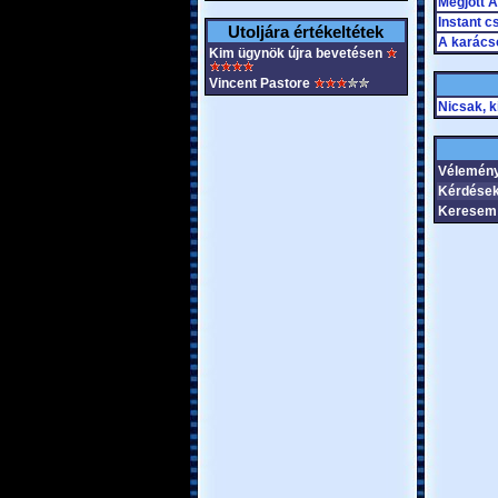
Megjött A
Instant c
Utoljára értékeltétek
A karács
Kim ügynök újra bevetésen
Vincent Pastore
Nicsak, k
Vélemén
Kérdések
Keresem 