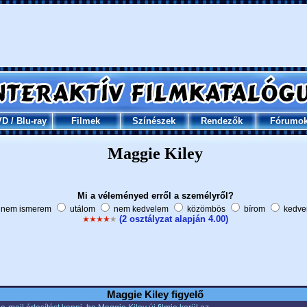
VD
/
Blu-ray
Filmek
Színészek
Rendezők
Fórumo
Maggie Kiley
Mi a véleményed erről a személyről?
nem ismerem
utálom
nem kedvelem
közömbös
bírom
kedve
(2 osztályzat alapján 4.00)
Maggie Kiley figyelő