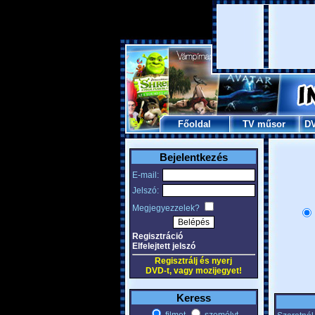
Főoldal
TV műsor
D
Bejelentkezés
E-mail:
Jelszó:
Megjegyezzelek?
Regisztráció
Elfelejtett jelszó
Regisztrálj és nyerj
DVD-t, vagy mozijegyet!
Keress