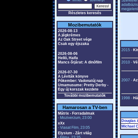
filmet
személyt
Szeretnél 
adatbázis
megjeleni
Részletes keresés
Mozibemutatók
2026-08-13
A jégkrémes
Az Oak Street vége
Csak egy éjszaka
2015 -
Kin
2026-08-06
Helló, Haifa
Mancs őrjárat: A dinófilm
2010 -
Vé
2026-07-30
A Léviták könyve
2007 -
Az
Pókember: Vadonatúj nap
Umamusume: Pretty Derby -
Egy új korszak kezdete
További mozibemutatók
1998 -
Há
Hamarosan a TV-ben
Mátrix - Forradalmak
- Moziverzum, 23:00
Douglas 
xXx
Michael 
- Viasat Film, 23:05
Elysium - Zárt világ
- Film+, 23:35