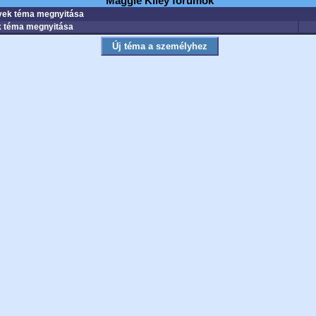
Maggie Kiley fórumok
ek téma megnyitása
 téma megnyitása