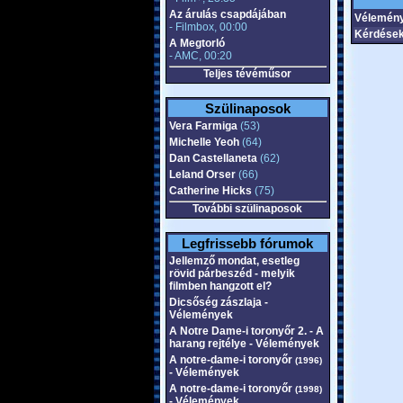
Az árulás csapdájában
Vélemény
- Filmbox, 00:00
Kérdések
A Megtorló
- AMC, 00:20
Teljes tévéműsor
Szülinaposok
Vera Farmiga
(53)
Michelle Yeoh
(64)
Dan Castellaneta
(62)
Leland Orser
(66)
Catherine Hicks
(75)
További szülinaposok
Legfrissebb fórumok
Jellemző mondat, esetleg
rövid párbeszéd - melyik
filmben hangzott el?
Dicsőség zászlaja -
Vélemények
A Notre Dame-i toronyőr 2. - A
harang rejtélye - Vélemények
A notre-dame-i toronyőr
(1996)
- Vélemények
A notre-dame-i toronyőr
(1998)
- Vélemények