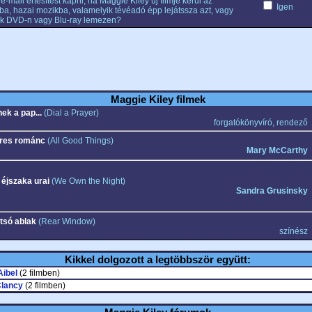
e-mail értesítést kapni, ha Maggie Kiley új filmje kerül az
Igen
ba, hazai mozikba, valamelyik tévéadó épp lejátssza azt, vagy
k DVD-n vagy Blu-ray lemezen?
Maggie Kiley filmek
ek a pap...
(Dial a Prayer)
forgatókönyvíró, rendező
res románc
(All Good Things)
Mary McCarthy
 éjszaka urai
(We Own the Night)
Sandra Grusinsky
tsó ablak
(Rear Window)
színész
Kikkel dolgozott a legtöbbször együtt:
Aibel
(2 filmben)
Clancy
(2 filmben)