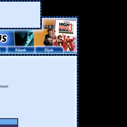
k
Képek
Díjak
ncem