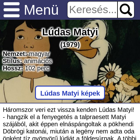
Menü
Lúdas Matyi
(1979)
Nemzet:
magyar
Stílus:
animációs
Hossz:
102
perc
Lúdas Matyi képek
Háromszor veri ezt vissza kenden Lúdas Matyi!
- hangzik el a fenyegetés a talpraesett Matyi
szájából, akit éppen elnáspángoltak a pökhendi
Döbrögi katonái, miután a legény nem adta oda
önként tíz gyönyörű lúdját a földesúrnak. A többi