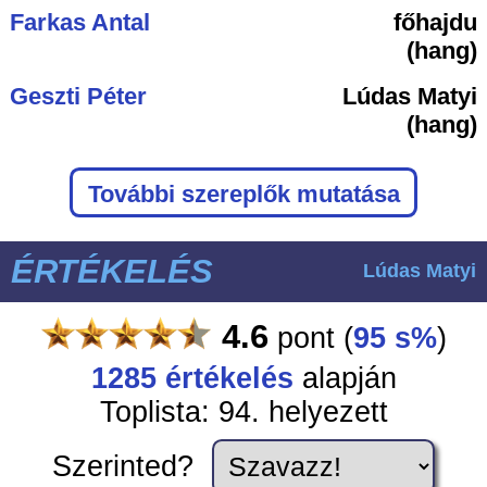
Farkas Antal
főhajdu
(hang)
Geszti Péter
Lúdas Matyi
(hang)
További szereplők mutatása
ÉRTÉKELÉS
Lúdas Matyi
4.6
pont
(
95 s%
)
1285
értékelés
alapján
Toplista: 94. helyezett
Szerinted?