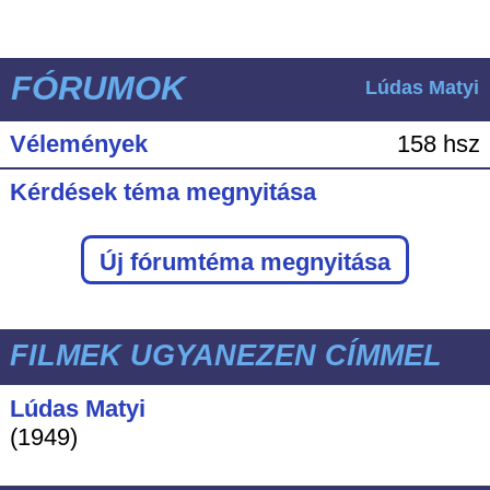
FÓRUMOK
Lúdas Matyi
Vélemények
158 hsz
Kérdések téma megnyitása
Új fórumtéma megnyitása
FILMEK UGYANEZEN CÍMMEL
Lúdas Matyi
(1949)