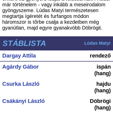
már történelem - vagy inkább a meseirodalom
gyöngyszeme. Lúdas Matyi természetesen
megtartja ígéretét és furfangos módon
háromszor is tőrbe csalja a kezdetben még
gyanútlan, majd egyre gyanakvóbb Döbrögit.
STÁBLISTA
Lúdas Matyi
Dargay Attila
rendező
Agárdy Gábor
ispán
(hang)
Csurka László
hajdu
(hang)
Csákányi László
Döbrögi
(hang)