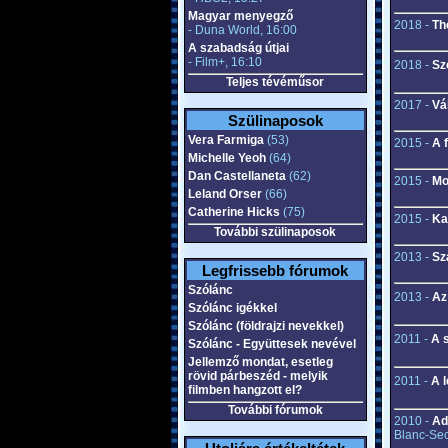
Magyar menyegző
2018 -
Th
- Duna World, 16:00
A szabadság útjai
- Film+, 16:10
2018 -
Sz
Teljes tévéműsor
2017 -
Vá
Szülinaposok
Vera Farmiga
(53)
2015 -
A 
Michelle Yeoh
(64)
Dan Castellaneta
(62)
2015 -
Mo
Leland Orser
(66)
Catherine Hicks
(75)
2015 -
Ka
További szülinaposok
2013 -
Sz
Legfrissebb fórumok
Szólánc
2013 -
Az
Szólánc igékkel
Szólánc (földrajzi nevekkel)
2011 -
A 
Szólánc - Együttesek nevével
Jellemző mondat, esetleg
rövid párbeszéd - melyik
2011 -
A 
filmben hangzott el?
További fórumok
2010 -
Ad
Blanc-Sec