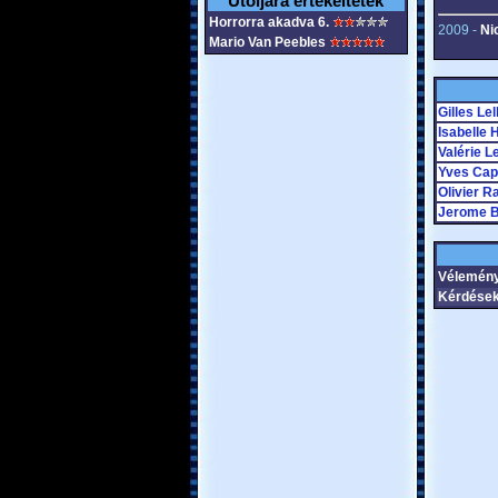
Utoljára értékeltétek
Horrorra akadva 6.
2009 -
Ni
Mario Van Peebles
Gilles Le
Isabelle 
Valérie L
Yves Cap
Olivier R
Jerome B
Vélemén
Kérdések