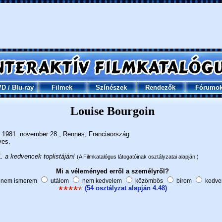
VD
/
Blu-ray
Filmek
Színészek
Rendezők
Fórumo
Louise Bourgoin
1981. november 28., Rennes, Franciaország
ves.
. a kedvencek toplistáján!
(A Filmkatalógus látogatóinak osztályzatai alapján.)
Mi a véleményed erről a személyről?
nem ismerem
utálom
nem kedvelem
közömbös
bírom
kedve
(54 osztályzat alapján 4.48)