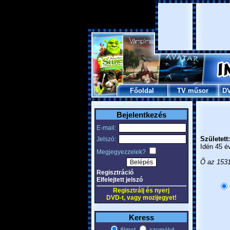
Főoldal
TV műsor
D
Bejelentkezés
E-mail:
Született:
Jelszó:
Idén 45 é
Megjegyezzelek?
Õ az 1531
Regisztráció
Elfelejtett jelszó
Regisztrálj és nyerj
DVD-t, vagy mozijegyet!
Keress