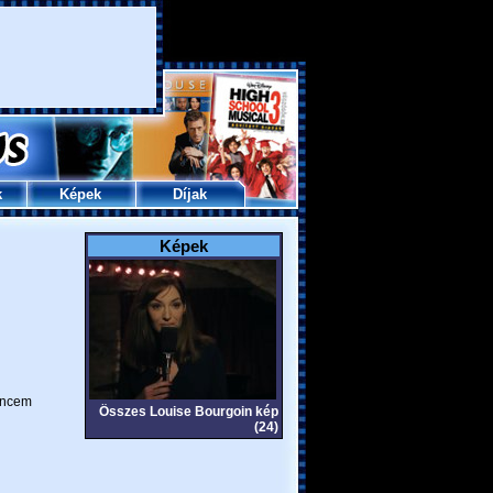
k
Képek
Díjak
Képek
ncem
Összes Louise Bourgoin kép
(24)