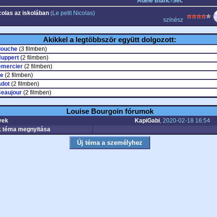
Adéle Blanc-Sec
colas az iskolában
(Le petit Nicolas)
színész
Akikkel a legtöbbször együtt dolgozott:
llouche
(3 filmben)
Huppert
(2 filmben)
emercier
(2 filmben)
e
(2 filmben)
adot
(2 filmben)
eaujour
(2 filmben)
Louise Bourgoin fórumok
yek
KapiGabi
, 2020-02-18 16:54
 téma megnyitása