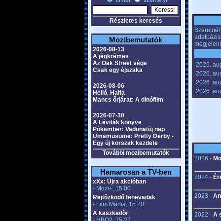
filmet
személyt
Részletes keresés
Szeretnél 
adatbázis
Mozibemutatók
megjeleni
2026-08-13
A jégkrémes
Az Oak Street vége
2026. au
Csak egy éjszaka
2026. au
2026. au
2026-08-06
2026. aug
Helló, Haifa
Mancs őrjárat: A dinófilm
2026-07-30
A Léviták könyve
Pókember: Vadonatúj nap
Umamusume: Pretty Derby -
Egy új korszak kezdete
További mozibemutatók
2026 -
Mo
Hamarosan a TV-ben
2024 -
Ér
xXx: Újra akcióban
- Mozi+, 15:00
2023 -
An
Rejtőzködő fenevadak
- Film Mánia, 15:20
A kaszkadőr
2022 -
A 
- HBO2, 15:27