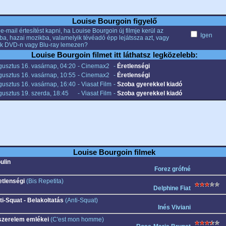
Louise Bourgoin figyelő
e-mail értesítést kapni, ha Louise Bourgoin új filmje kerül az
Igen
ba, hazai mozikba, valamelyik tévéadó épp lejátssza azt, vagy
k DVD-n vagy Blu-ray lemezen?
Louise Bourgoin filmet itt láthatsz legközelebb:
gusztus 16. vasárnap, 04:20
- Cinemax2
-
Éretlenségi
gusztus 16. vasárnap, 10:55
- Cinemax2
-
Éretlenségi
gusztus 16. vasárnap, 16:40
- Viasat Film
-
Szoba gyerekkel kiadó
usztus 19. szerda, 18:45
- Viasat Film
-
Szoba gyerekkel kiadó
Louise Bourgoin filmek
ulin
Forez grófné
etlenségi
(Bis Repetita)
Delphine Fiat
ti-Squat - Belakoltatás
(Anti-Squat)
Inés Viviani
szerelem emlékei
(C'est mon homme)