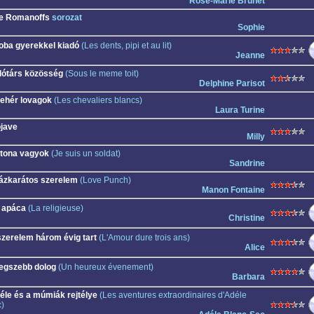
Rose-Marie Brunet
e Romanoffs
sorozat
Sophie
oba gyerekkel kiadó
(Les dents, pipi et au lit)
Jeanne
lótárs közösség
(Sous le meme toit)
Delphine Parisot
fehér lovagok
(Les chevaliers blancs)
Laura Turine
jave
Milly
tona vagyok
(Je suis un soldat)
Sandrine
ázkarátos szerelem
(Love Punch)
Manon Fontaine
 apáca
(La religieuse)
Christine
szerelem három évig tart
(L'Amour dure trois ans)
Alice
legszebb dolog
(Un heureux évenement)
Barbara
éle és a múmiák rejtélye
(Les aventures extraordinaires d'Adéle
)