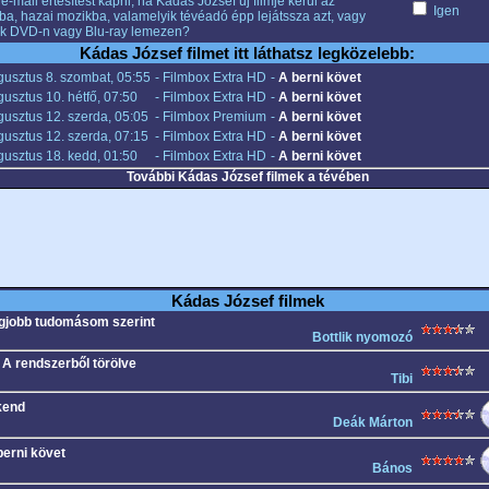
e-mail értesítést kapni, ha Kádas József új filmje kerül az
Igen
ba, hazai mozikba, valamelyik tévéadó épp lejátssza azt, vagy
k DVD-n vagy Blu-ray lemezen?
Kádas József filmet itt láthatsz legközelebb:
gusztus 8. szombat, 05:55
- Filmbox Extra HD
-
A berni követ
usztus 10. hétfő, 07:50
- Filmbox Extra HD
-
A berni követ
usztus 12. szerda, 05:05
- Filmbox Premium
-
A berni követ
usztus 12. szerda, 07:15
- Filmbox Extra HD
-
A berni követ
usztus 18. kedd, 01:50
- Filmbox Extra HD
-
A berni követ
További Kádas József filmek a tévében
Kádas József filmek
gjobb tudomásom szerint
Bottlik nyomozó
- A rendszerből törölve
Tibi
kend
Deák Márton
berni követ
Bános