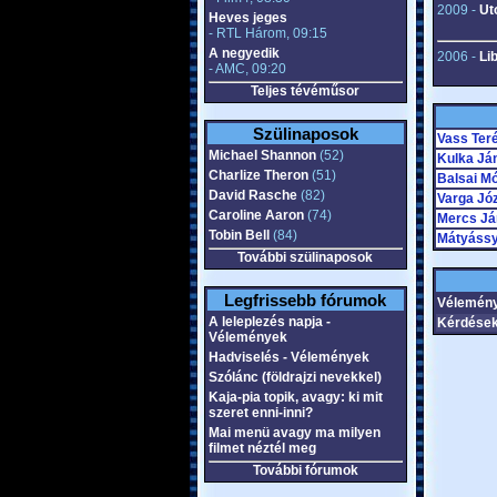
2009 -
Ut
Heves jeges
- RTL Három, 09:15
A negyedik
2006 -
Lib
- AMC, 09:20
Teljes tévéműsor
Szülinaposok
Vass Ter
Michael Shannon
(52)
Kulka Já
Charlize Theron
(51)
Balsai M
David Rasche
(82)
Varga Jó
Caroline Aaron
(74)
Mercs Já
Tobin Bell
(84)
Mátyássy
További szülinaposok
Legfrissebb fórumok
Vélemény
A leleplezés napja -
Kérdések
Vélemények
Hadviselés - Vélemények
Szólánc (földrajzi nevekkel)
Kaja-pia topik, avagy: ki mit
szeret enni-inni?
Mai menü avagy ma milyen
filmet néztél meg
További fórumok