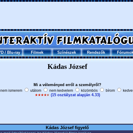
VD
/
Blu-ray
Filmek
Színészek
Rendezők
Fórumo
Kádas József
Mi a véleményed erről a személyről?
nem ismerem
utálom
nem kedvelem
közömbös
bírom
kedve
(15 osztályzat alapján 4.33)
Kádas József figyelő