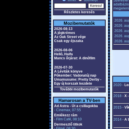
filmet
személyt
Szeretnél 
adatbázis
megjeleni
Részletes keresés
2026. au
Mozibemutatók
2026. aug
2026-08-13
2026. aug
A jégkrémes
2026. aug
Az Oak Street vége
Csak egy éjszaka
2026. aug
2026-08-06
Helló, Haifa
Mancs őrjárat: A dinófilm
2026-07-30
A Léviták könyve
Pókember: Vadonatúj nap
Umamusume: Pretty Derby -
Egy új korszak kezdete
2020 -
Le
További mozibemutatók
2018 -
X 
Hamarosan a TV-ben
Ad Astra - Út a csillagokba
2015 -
Ví
- Cinemax, 07:55
Emlékezz rám
- Film Café, 08:10
2014 -
A 
Dermesztő titkok
- Film4, 08:30