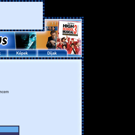
k
Képek
Díjak
ncem