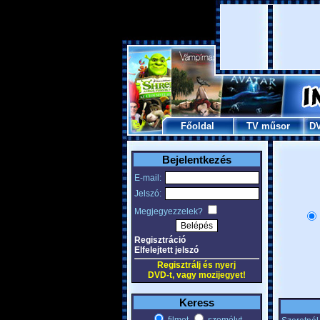
Főoldal
TV műsor
D
Bejelentkezés
E-mail:
Jelszó:
Megjegyezzelek?
Regisztráció
Elfelejtett jelszó
Regisztrálj és nyerj
DVD-t, vagy mozijegyet!
Keress