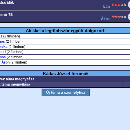
olsó idők
Iván
erté '56
Ákos
Akikkel a legtöbbször együtt dolgozott:
éz
(2 filmben)
nos
(2 filmben)
ónika
(2 filmben)
zsef
(2 filmben)
nos
(2 filmben)
 Áron
(2 filmben)
Kádas József fórumok
ek téma megnyitása
 téma megnyitása