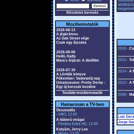
filmet
személyt
Szeretnél 
adatbázis
megjeleni
Részletes keresés
Mozibemutatók
2026-08-13
A jégkrémes
Az Oak Street vége
Csak egy éjszaka
2026 -
Cs
2026-08-06
Helló, Haifa
2015 -
To
Mancs őrjárat: A dinófilm
2026-07-30
2014 -
A 
A Léviták könyve
Pókember: Vadonatúj nap
Umamusume: Pretty Derby -
2013 -
A 
Egy új korszak kezdete
További mozibemutatók
2008 -
Ma
Hamarosan a TV-ben
Összeadás
- HBO, 12:05
Luis Ger
A háború virágai
Jorge Ga
- Filmbox Extra HD, 12:05
Kutyám, Jerry Lee
- Mozi+, 12:55