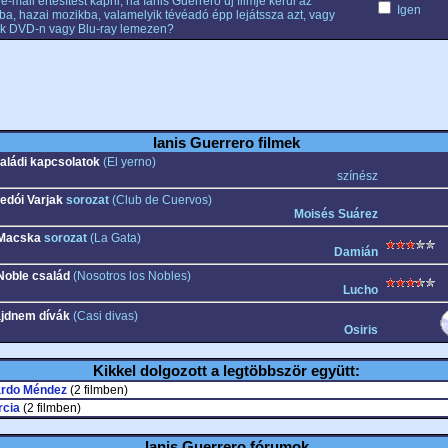
e-mail értesítést kapni, ha Ianis Guerrero új filmje kerül az
Igen
ba, hazai mozikba, valamelyik tévéadó épp lejátssza azt, vagy
k DVD-n vagy Blu-ray lemezen?
Ianis Guerrero filmek
aládi kapcsolatok
(El yerno)
színész
ledói Varjak
sorozat
(Club de Cuervos)
Moisés Suárez
Macska
sorozat
(La Gata)
Damián
Noble család
(Nosotros los Nobles)
Lucho
jdnem dívák
(Casi divas)
Osiris
Kikkel dolgozott a legtöbbször együtt:
ardo Méndez
(2 filmben)
rcia
(2 filmben)
Ianis Guerrero fórumok