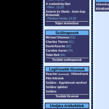
A szabadság útjai
Vélemény
- Film+, 13:20
Kérdések
Asterix és Obelix - Isten óvja
Britanniát
- Filmbox Family, 13:35
Teljes tévéműsor
Szülinaposok
Michael Shannon
(52)
Charlize Theron
(51)
David Rasche
(82)
Caroline Aaron
(74)
Tobin Bell
(84)
További szülinaposok
Legfrissebb fórumok
Reacher
- Vélemények
(sorozat)
Film feliratok
Szólánc - Együttesek nevével
Szólánc igékkel
Szólánc
További fórumok
Utoljára értékeltétek