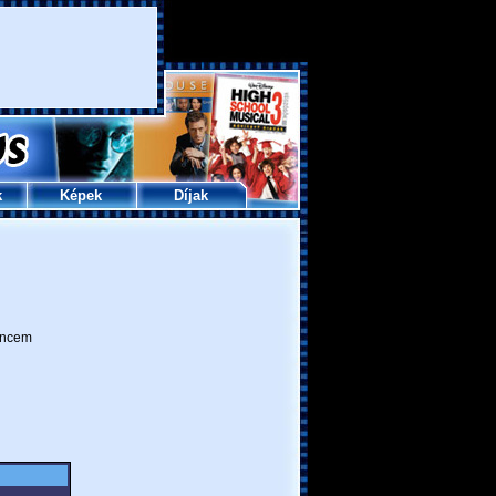
k
Képek
Díjak
ncem