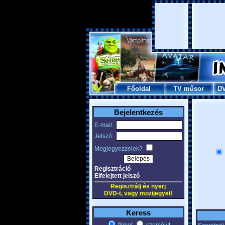
Főoldal
TV műsor
D
Bejelentkezés
E-mail:
Jelszó:
Megjegyezzelek?
Regisztráció
Elfelejtett jelszó
Regisztrálj és nyerj
DVD-t, vagy mozijegyet!
Keress