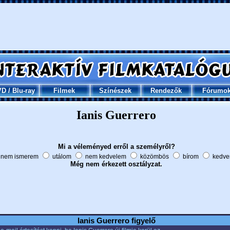
VD
/
Blu-ray
Filmek
Színészek
Rendezők
Fórumo
Ianis Guerrero
Mi a véleményed erről a személyről?
nem ismerem
utálom
nem kedvelem
közömbös
bírom
kedve
Még nem érkezett osztályzat.
Ianis Guerrero figyelő