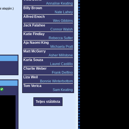
Annalise Keating
Billy Brown
i alapján.)
Nate Lahey
Alfred Enoch
Wes Gibbins
Jack Falahee
Connor Walsh
Katie Findlay
Rebecca Sutter
Aja Naomi King
Michaela Pratt
Matt McGorry
Asher Millstone
Karla Souza
Laurel Castillo
Charlie Weber
Frank Delfino
Liza Weil
Bonnie Winterbottom
Tom Verica
Sam Keating
Teljes stáblista