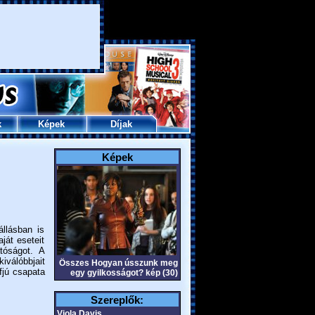
k
Képek
Díjak
Képek
állásban is
ját eseteit
tóságot. A
iválóbbjait
Összes Hogyan ússzunk meg
fjú csapata
egy gyilkosságot? kép (30)
Szereplők:
Viola Davis