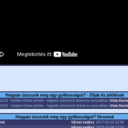
Hogyan ússzunk meg egy gyilkosságot? - Díjak és jelölések
2016 - Golden Globe-jelölés - legjobb színésznő dráma tv-sorozatban (
Viola Davi
2015 - Golden Globe-jelölés - legjobb színésznő dráma tv-sorozatban (
Viola Davi
Hogyan ússzunk meg egy gyilkosságot? fórumok
yek
Városi vadász
, 2017-03-19 12:59
k
Városi vadász
, 2015-10-06 17:30