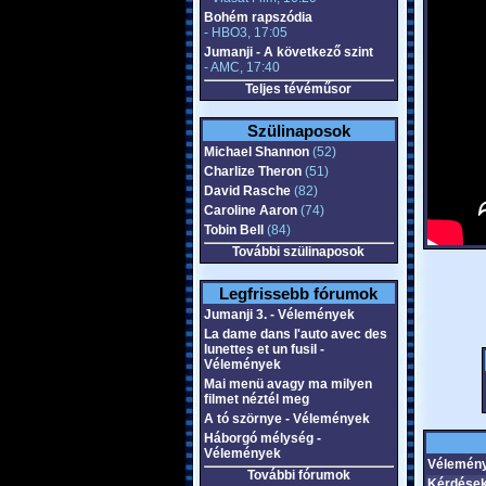
Bohém rapszódia
- HBO3, 17:05
Jumanji - A következő szint
- AMC, 17:40
Teljes tévéműsor
Szülinaposok
Michael Shannon
(52)
Charlize Theron
(51)
David Rasche
(82)
Caroline Aaron
(74)
Tobin Bell
(84)
További szülinaposok
Legfrissebb fórumok
Jumanji 3. - Vélemények
La dame dans l'auto avec des
lunettes et un fusil -
Vélemények
Mai menü avagy ma milyen
filmet néztél meg
A tó szörnye - Vélemények
Háborgó mélység -
Vélemények
Vélemén
További fórumok
Kérdése