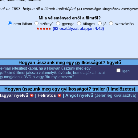
at az 1693. helyen áll a filmek toplistáján!
(A Filmkatalógus látogatóinak osztályzata
Mi a véleményed erről a filmről?
nem láttam
szörnyű
gyenge
átlagos
jó
szenzációs
(82 osztályzat alapján 4.43)
Hogyan ússzunk meg egy gyilkosságot? figyelő
 e-mail értesítést kapni, ha a Hogyan ússzunk meg egy
Igen
got? című filmet játssza valamelyik tévéadó, bemutatják a hazai
gy megjelenik DVD-n vagy Blu-ray lemezen?
Hogyan ússzunk meg egy gyilkosságot? trailer (filmelőzetes)
agyar nyelvű
|
Feliratos
|
Angol nyelvű
(Jelenleg kiválasztva)