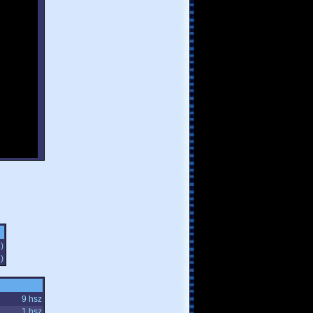
s
)
s
)
9 hsz
1 hsz