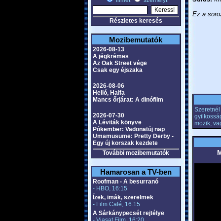
filmet
személyt
Ez a soroz
Részletes keresés
Mozibemutatók
2026-08-13
A jégkrémes
Az Oak Street vége
Csak egy éjszaka
2026-08-06
Helló, Haifa
Mancs őrjárat: A dinófilm
Szeretnél
2026-07-30
gyilkossá
A Léviták könyve
mozik, va
Pókember: Vadonatúj nap
Umamusume: Pretty Derby -
Egy új korszak kezdete
M
További mozibemutatók
Hamarosan a TV-ben
Roofman - A besurranó
- HBO, 16:15
Ízek, imák, szerelmek
- Film Café, 16:15
A Sárkánypecsét rejtélye
- Viasat Film, 16:20