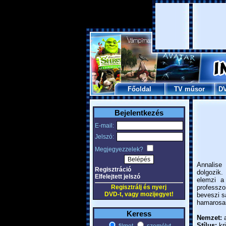
Főoldal
TV műsor
D
Bejelentkezés
E-mail:
Jelszó:
Megjegyezzelek?
Annalise 
Regisztráció
dolgozik.
Elfelejtett jelszó
elemzi a
Regisztrálj és nyerj
professzor
DVD-t, vagy mozijegyet!
beveszi s
hamarosan
Keress
Nemzet:
a
Stílus:
kri