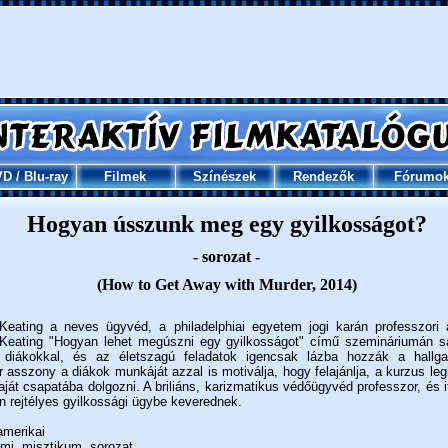
VD
/
Blu-ray
Filmek
Színészek
Rendezők
Fórumo
Hogyan ússzunk meg egy gyilkosságot?
- sorozat -
(How to Get Away with Murder, 2014)
Keating a neves ügyvéd, a philadelphiai egyetem jogi karán professzori 
 Keating "Hogyan lehet megúszni egy gyilkosságot" című szemináriumán sa
 diákokkal, és az életszagú feladatok igencsak lázba hozzák a hallga
 asszony a diákok munkáját azzal is motiválja, hogy felajánlja, a kurzus legk
aját csapatába dolgozni. A briliáns, karizmatikus védőügyvéd professzor, és i
 rejtélyes gyilkossági ügybe keverednek.
merikai
mi, misztikum, sorozat