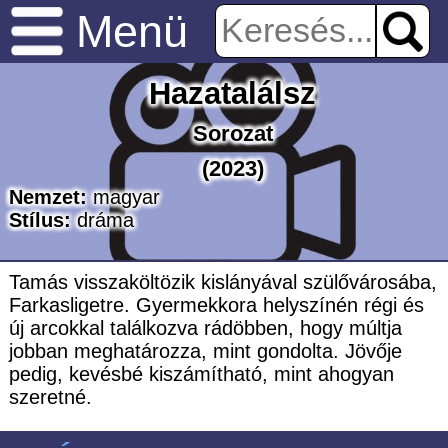
Menü
Hazatalálsz
Sorozat
(2023)
Nemzet:
magyar
Stílus:
dráma
Tamás visszaköltözik kislányával szülővárosába,
Farkasligetre. Gyermekkora helyszínén régi és
új arcokkal találkozva rádöbben, hogy múltja
jobban meghatározza, mint gondolta. Jövője
pedig, kevésbé kiszámítható, mint ahogyan
szeretné.