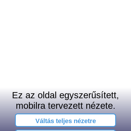
Ez az oldal egyszerűsített,
mobilra tervezett nézete.
Váltás teljes nézetre