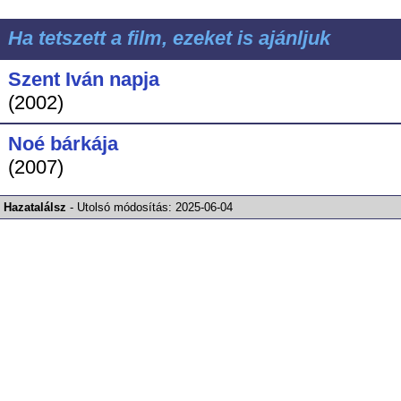
Ha tetszett a film, ezeket is ajánljuk
Szent Iván napja
(2002)
Noé bárkája
(2007)
Hazatalálsz
-
Utolsó módosítás:
2025-06-04