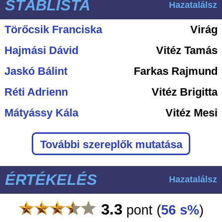
STÁBLISTA
Hazatalálsz
Törőcsik Franciska
Virág
Hajmási Dávid
Vitéz Tamás
Jaskó Bálint
Farkas Rajmund
Réti Adrienn
Vitéz Brigitta
Mátyássy Kála
Vitéz Mesi
További szereplők mutatása
ÉRTÉKELÉS
Hazatalálsz
3.3
pont
(
56 s%
)