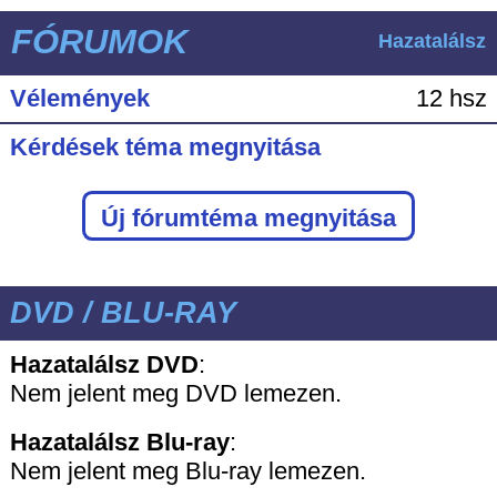
FÓRUMOK
Hazatalálsz
Vélemények
12 hsz
Kérdések téma megnyitása
Új fórumtéma megnyitása
DVD / BLU-RAY
Hazatalálsz DVD
:
Nem jelent meg DVD lemezen.
Hazatalálsz
Blu-ray
:
Nem jelent meg Blu-ray lemezen.