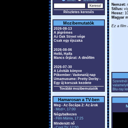
filmet
személyt
Nemzet:
m
Stílus:
ví
Részletes keresés
Hossz:
10
Magyar m
Mozibemutatók
Ez a film 
2026-08-13
A jégrémes
Az Oak Street vége
Csak egy éjszaka
2026-08-06
Helló, Haifa
Mancs őrjárat: A dinófilm
2026-07-30
A Léviták könyve
Pókember: Vadonatúj nap
Umamusume: Pretty Derby -
Szeretnél 
Egy új korszak kezdete
valamelyi
További mozibemutatók
Blu-ray l
Hamarosan a TV-ben
Meg - Az őscápa 2: Az árok
M
- Mozi+, 17:00
Négybalkezes
- Film Mánia, 17:25
Mindenütt nő
- Cool TV, 17:50