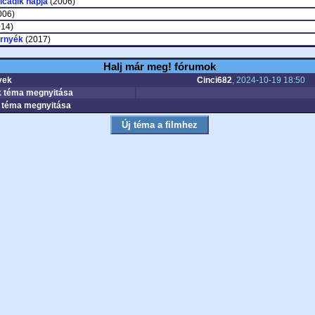
lcadik napja
(2006)
006)
14)
árnyék
(2017)
Halj már meg! fórumok
yek
Cinci682
, 2024-10-19 18:50
 téma megnyitása
téma megnyitása