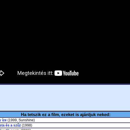
Ha tetszik ez a film, ezeket is ajánljuk neked:
 íze
(1999, Sunshine)
sta és a szűz
(1998)