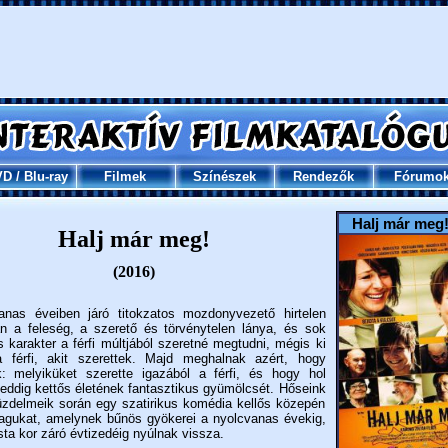
VD
/
Blu-ray
Filmek
Színészek
Rendezők
Fórumo
Halj már meg
Halj már meg!
(2016)
anas éveiben járó titokzatos mozdonyvezető hirtelen
án a feleség, a szerető és törvénytelen lánya, és sok
 karakter a férfi múltjából szeretné megtudni, mégis ki
a férfi, akit szerettek. Majd meghalnak azért, hogy
: melyiküket szerette igazából a férfi, és hogy hol
e eddig kettős életének fantasztikus gyümölcsét. Hőseink
üzdelmeik során egy szatirikus komédia kellős közepén
magukat, amelynek bűnös gyökerei a nyolcvanas évekig,
sta kor záró évtizedéig nyúlnak vissza.