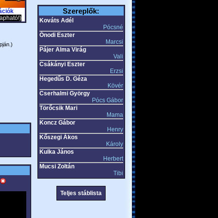
Szereplők:
ációk
apható!)
Kováts Adél
Pócsné
Ónodi Eszter
Marcsi
pján.)
Pájer Alma Virág
Vali
Csákányi Eszter
Erzsi
Hegedűs D. Géza
Kövér
Cserhalmi György
Pócs Gábor
Törőcsik Mari
Mama
Koncz Gábor
Henry
Kőszegi Ákos
Károly
Kulka János
Herbert
Mucsi Zoltán
Tibi
Teljes stáblista