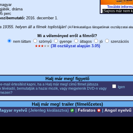
agyar
További inform
gjáték, dráma
(Sajnos már nem k
5 perc
ozibemutató:
2016. december 1.
a 19355. helyen áll a filmek toplistáján!
(A Filmkatalógus látogatóinak osztályzatai ala
Mi a véleményed erről a filmről?
nem láttam
szörnyű
gyenge
átlagos
jó
szenzációs
(38 osztályzat alapján 3.05)
Halj már meg! figyelő
e-mail értesítést kapni, ha a Halj már meg! című filmet játssza
Igen
k tévéadó, bemutatják a hazai mozik, vagy megjelenik DVD-n vagy
emezen?
Halj már meg! trailer (filmelőzetes)
agyar nyelvű
(Jelenleg kiválasztva)
|
Feliratos
|
Angol nyelvű