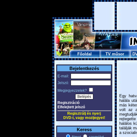
Főoldal
TV műsor
D
Bejelentkezés
E-mail:
Jelszó:
Megjegyezzelek?
Egy hatv
halála ut
Regisztráció
más kétes
Elfelejtett jelszó
volt az 
Regisztrálj és nyerj
megtudják
DVD-t, vagy mozijegyet!
rejtegett
halálos k
találják 
Keress
a szociali