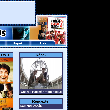
k
Képek
Díjak
! DVD
Képek
Összes Halj már meg! kép (3)
Rendezte:
Kamondi Zoltán