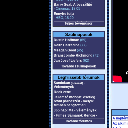
Barry Seal: A beszállító
- Cinemax, 18:05
Ennyire futja
- HBO, 18:20
Teljes tévéműsor
Szülinaposok
Dustin Hoffman
(89)
Keith Carradine
(77)
Meagan Good
(45)
Branscombe Richmond
(71)
Jan Josef Liefers
(62)
További szülinaposok
Legfrissebb fórumok
Sandokan
-
(sorozat)
Vélemények
Rock zene
Jellemző mondat, esetleg
rövid párbeszéd - melyik
filmben hangzott el?
365 nap: Ma - Vélemények
- Filmes Sámánok Rendje -
A napfény
További fórumok
Az alkimi