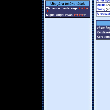
A hét nyo
Utoljára értékeltétek
Dolina
(2
Warrenné mestersége
Swing
(20
A rossz 
Miguel Ángel Vivas
Vélemén
Kérdések
Keresem 