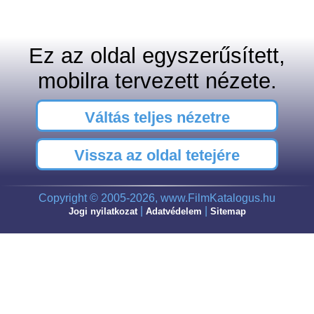
Ez az oldal egyszerűsített,
mobilra tervezett nézete.
Váltás teljes nézetre
Vissza az oldal tetejére
Copyright © 2005-2026, www.FilmKatalogus.hu
|
|
Jogi nyilatkozat
Adatvédelem
Sitemap