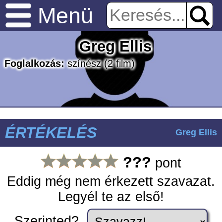
Menü
Greg Ellis
Foglalkozás:
színész
(2 film)
ÉRTÉKELÉS
Greg Ellis
???
pont
Eddig még nem érkezett szavazat.
Legyél te az első!
Szerinted?