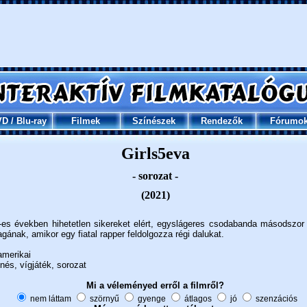
VD
/
Blu-ray
Filmek
Színészek
Rendezők
Fórumo
Girls5eva
- sorozat -
(2021)
-es években hihetetlen sikereket elért, egyslágeres csodabanda másodszor 
ának, amikor egy fiatal rapper feldolgozza régi dalukat.
merikai
és, vígjáték, sorozat
Mi a véleményed erről a filmről?
nem láttam
szörnyű
gyenge
átlagos
jó
szenzációs