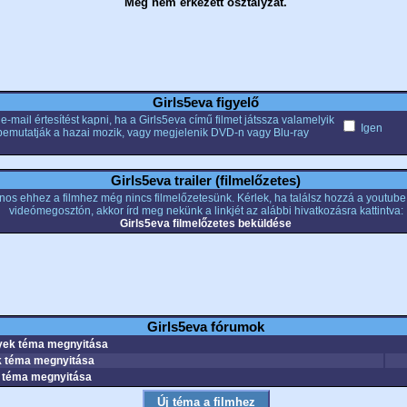
Még nem érkezett osztályzat.
Girls5eva figyelő
e-mail értesítést kapni, ha a Girls5eva című filmet játssza valamelyik
Igen
bemutatják a hazai mozik, vagy megjelenik DVD-n vagy Blu-ray
Girls5eva trailer (filmelőzetes)
nos ehhez a filmhez még nincs filmelőzetesünk. Kérlek, ha találsz hozzá a youtub
videómegosztón, akkor írd meg nekünk a linkjét az alábbi hivatkozásra kattintva:
Girls5eva filmelőzetes beküldése
Girls5eva fórumok
ek téma megnyitása
 téma megnyitása
téma megnyitása