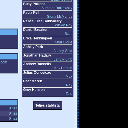
Busy Philipps
Summer Dutkowsky
Paula Pell
Gloria McManus
Renée Elise Goldsberry
Wickie Roy
Daniel Breaker
Scott
Erika Henningsen
fiatal Gloria
Ashley Park
Ashley Gold
Jonathan Hadary
Larry Plumb
e.com
Andrew Rannells
Kev Hamlin
Julius Conceicao
Max
Piter Marek
Ray
Grey Henson
Tate
Teljes stáblista
0 hsz
0 hsz
0 hsz