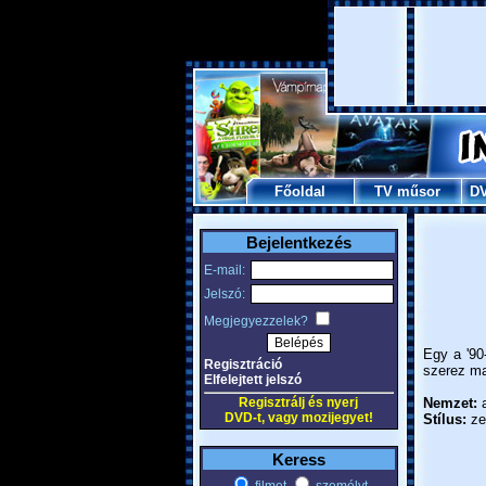
Főoldal
TV műsor
D
Bejelentkezés
E-mail:
Jelszó:
Megjegyezzelek?
Egy a '90
Regisztráció
szerez mag
Elfelejtett jelszó
Regisztrálj és nyerj
Nemzet:
a
DVD-t, vagy mozijegyet!
Stílus:
zen
Keress