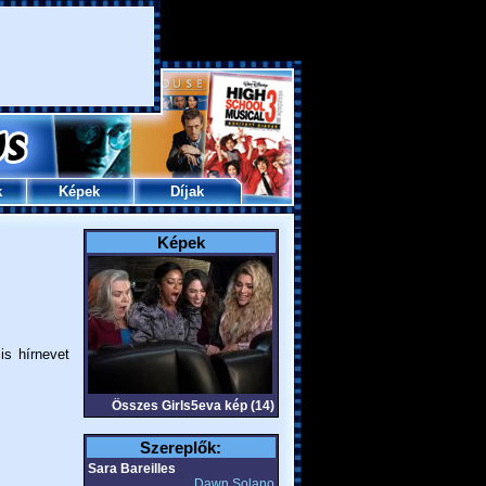
k
Képek
Díjak
Képek
is hírnevet
Összes Girls5eva kép (14)
Szereplők:
Sara Bareilles
Dawn Solano