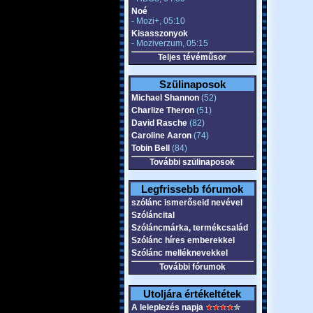
Noé
- Mozi+, 05:10
Kisasszonyok
- Moziverzum, 05:15
Teljes tévéműsor
Szülinaposok
Michael Shannon
(52)
Charlize Theron
(51)
David Rasche
(82)
Caroline Aaron
(74)
Tobin Bell
(84)
További szülinaposok
Legfrissebb fórumok
szólánc ismerőseid nevével
Szóláncital
Szóláncmárka, termékcsalád
Szólánc híres emberekkel
Szólánc melléknevekkel
További fórumok
Utoljára értékeltétek
A leleplezés napja