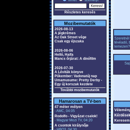
filmet
személyt
Részletes keresés
Mozibemutatók
2026-08-13
A jégkrémes
Az Oak Street vége
Szeretnél 
Csak egy éjszaka
tévéadó, 
lemezen?
2026-08-06
Helló, Haifa
Mancs őrjárat: A dinófilm
Saj
2026-07-30
A Léviták könyve
Pókember: Vadonatúj nap
Umamusume: Pretty Derby -
Egy új korszak kezdete
További mozibemutatók
Hamarosan a TV-ben
47 méter mélyen
Vélemény
- AMC, 04:05
Kérdések
Rodolfo - Vigyázat csalok!
- Magyar Mozi TV, 04:20
Keresem 
A csontok királynője
- HBO3, 04:30