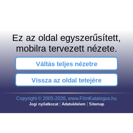
Ez az oldal egyszerűsített,
mobilra tervezett nézete.
Váltás teljes nézetre
Vissza az oldal tetejére
Copyright © 2005-2026, www.FilmKatalogus.hu
|
|
Jogi nyilatkozat
Adatvédelem
Sitemap