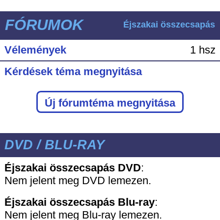
FÓRUMOK
Éjszakai összecsapás
Vélemények
1 hsz
Kérdések téma megnyitása
Új fórumtéma megnyitása
DVD / BLU-RAY
Éjszakai összecsapás DVD
:
Nem jelent meg DVD lemezen.
Éjszakai összecsapás
Blu-ray
:
Nem jelent meg Blu-ray lemezen.