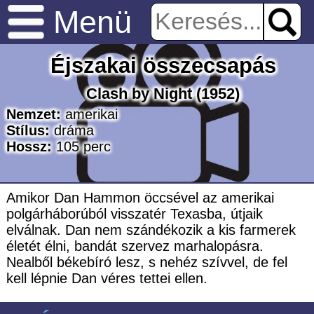
Menü
Éjszakai összecsapás
Clash by Night
(1952)
Nemzet:
amerikai
Stílus:
dráma
Hossz:
105
perc
Amikor Dan Hammon öccsével az amerikai
polgárháborúból visszatér Texasba, útjaik
elválnak. Dan nem szándékozik a kis farmerek
életét élni, bandát szervez marhalopásra.
Nealből békebíró lesz, s nehéz szívvel, de fel
kell lépnie Dan véres tettei ellen.