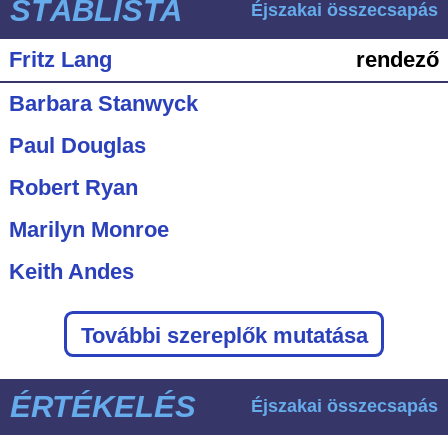
STÁBLISTA
Éjszakai összecsapás
Fritz Lang
rendező
Barbara Stanwyck
Paul Douglas
Robert Ryan
Marilyn Monroe
Keith Andes
További szereplők mutatása
ÉRTÉKELÉS
Éjszakai összecsapás