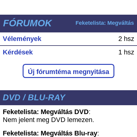
FÓRUMOK
Feketelista: Megváltás
Vélemények
2 hsz
Kérdések
1 hsz
Új fórumtéma megnyitása
DVD / BLU-RAY
Feketelista: Megváltás DVD
:
Nem jelent meg DVD lemezen.
Feketelista: Megváltás
Blu-ray
: