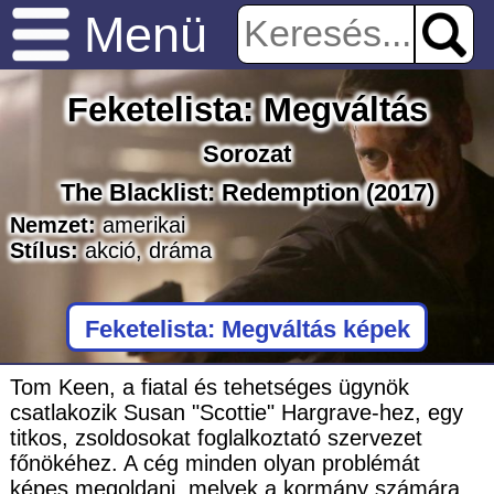
Menü
Feketelista: Megváltás
Sorozat
The Blacklist: Redemption
(2017)
Nemzet:
amerikai
Stílus:
akció
,
dráma
Feketelista: Megváltás képek
Tom Keen, a fiatal és tehetséges ügynök
csatlakozik Susan "Scottie" Hargrave-hez, egy
titkos, zsoldosokat foglalkoztató szervezet
főnökéhez. A cég minden olyan problémát
képes megoldani, melyek a kormány számára