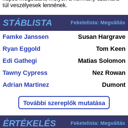
túl veszélyesek lennének.
STÁBLISTA
Feketelista: Megváltás
Famke Janssen
Susan Hargrave
Ryan Eggold
Tom Keen
Edi Gathegi
Matias Solomon
Tawny Cypress
Nez Rowan
Adrian Martinez
Dumont
További szereplők mutatása
ÉRTÉKELÉS
Feketelista: Megváltás