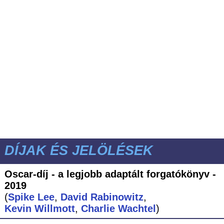
DÍJAK ÉS JELÖLÉSEK
Oscar-díj - a legjobb adaptált forgatókönyv -
2019
(
Spike Lee
,
David Rabinowitz
,
Kevin Willmott
,
Charlie Wachtel
)