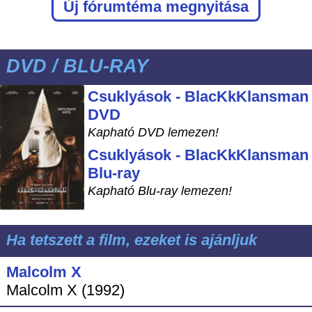
Új fórumtéma megnyitása
DVD / BLU-RAY
Csuklyások - BlacKkKlansman
DVD
Kapható DVD lemezen!
Csuklyások - BlacKkKlansman
Blu-ray
Kapható Blu-ray lemezen!
Ha tetszett a film, ezeket is ajánljuk
Malcolm X
Malcolm X (1992)