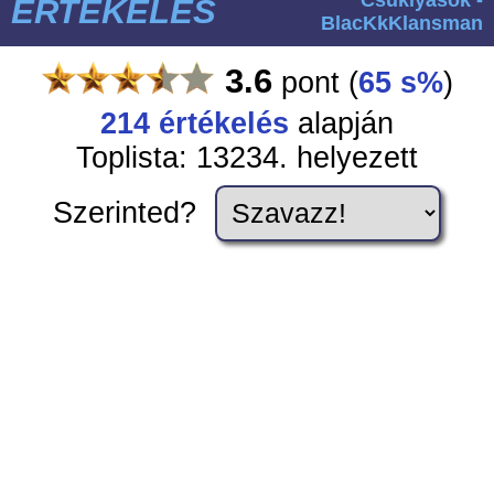
ÉRTÉKELÉS
BlacKkKlansman
3.6
pont
(
65 s%
)
214
értékelés
alapján
Toplista: 13234. helyezett
Szerinted?