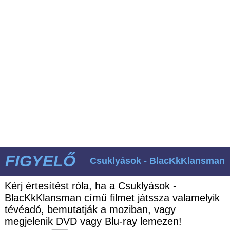
FIGYELŐ
Csuklyások - BlacKkKlansman
Kérj értesítést róla, ha a Csuklyások -
BlacKkKlansman című filmet játssza valamelyik
tévéadó, bemutatják a moziban, vagy
megjelenik DVD vagy Blu-ray lemezen!