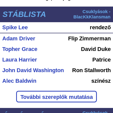
Csuklyások -
STÁBLISTA
BlacKkKlansman
Spike Lee
rendező
Adam Driver
Flip Zimmerman
Topher Grace
David Duke
Laura Harrier
Patrice
John David Washington
Ron Stallworth
Alec Baldwin
színész
További szereplők mutatása
Csuklyások -