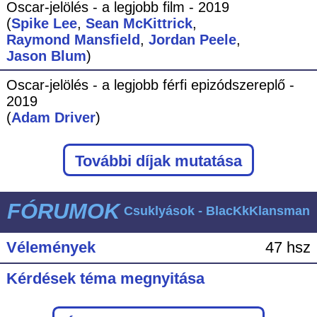
Oscar-jelölés - a legjobb film - 2019
(
Spike Lee
,
Sean McKittrick
,
Raymond Mansfield
,
Jordan Peele
,
Jason Blum
)
Oscar-jelölés - a legjobb férfi epizódszereplő -
2019
(
Adam Driver
)
További díjak mutatása
FÓRUMOK
Csuklyások - BlacKkKlansman
Vélemények
47 hsz
Kérdések téma megnyitása