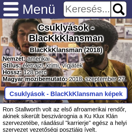
Menü
Csuklyások -
BlacKkKlansman
BlacKkKlansman
(2018)
Nemzet:
amerikai
Stílus:
életrajzi
,
krimi
,
vígjáték
Hossz:
128
perc
Magyar mozibemutató:
2018. szeptember 27.
Csuklyások - BlacKkKlansman képek
Ron Stallworth volt az első afroamerikai rendőr,
akinek sikerült beszivárognia a Ku Klux Klán
szervezetébe, ráadásul "karrierje" egész a helyi
szervezet vezetőségi posztjáig ívelt.