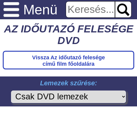
Menü
AZ IDŐUTAZÓ FELESÉGE
DVD
Vissza Az időutazó felesége
című film főoldalára
Lemezek szűrése: