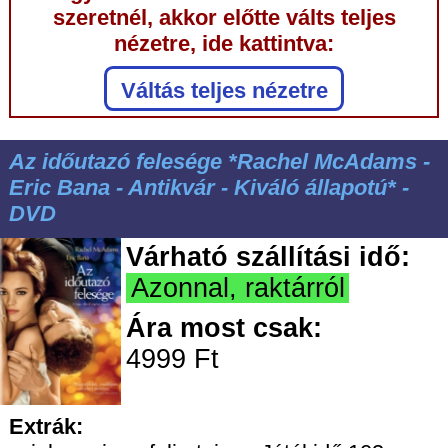
szeretnél, akkor előtte válts teljes
nézetre, ide kattintva:
Váltás teljes nézetre
Az időutazó felesége *Rachel McAdams -
Eric Bana - Antikvár - Kiváló állapotú* -
DVD
Várható szállítási idő:
Azonnal, raktárról
Ára most csak:
4999 Ft
Extrák: