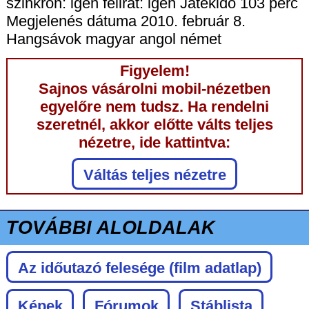
szinkron: igen felirat: igen Játékidő 103 perc
Megjelenés dátuma 2010. február 8.
Hangsávok magyar angol német
Figyelem!
Sajnos vásárolni mobil-nézetben
egyelőre nem tudsz. Ha rendelni
szeretnél, akkor előtte válts teljes
nézetre, ide kattintva:
Váltás teljes nézetre
TOVÁBBI ALOLDALAK
Az időutazó felesége
(film adatlap)
Képek
Fórumok
Stáblista