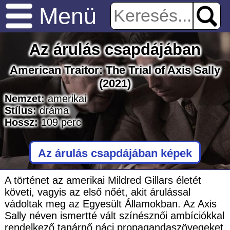
Menü
Az árulás csapdájában
American Traitor: The Trial of Axis Sally
(2021)
Nemzet:
amerikai
Stílus:
dráma
Hossz:
109
perc
Az árulás csapdájában képek
A történet az amerikai Mildred Gillars életét
követi, vagyis az első nőét, akit árulással
vádoltak meg az Egyesült Államokban. Az Axis
Sally néven ismertté vált színésznői ambíciókkal
rendelkező tanárnő náci propagandaszövegeket