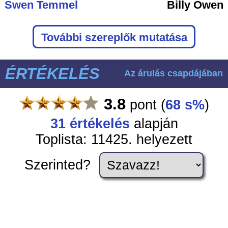
Swen Temmel
Billy Owen
További szereplők mutatása
ÉRTÉKELÉS
Az árulás csapdájában
3.8
pont
(
68 s%
)
31
értékelés
alapján
Toplista: 11425. helyezett
Szerinted?