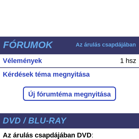
FÓRUMOK
Az árulás csapdájában
Vélemények
1 hsz
Kérdések téma megnyitása
Új fórumtéma megnyitása
DVD / BLU-RAY
Az árulás csapdájában DVD
: