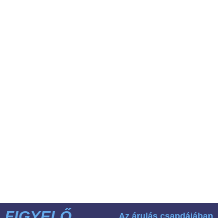
FIGYELŐ
Az árulás csapdájában