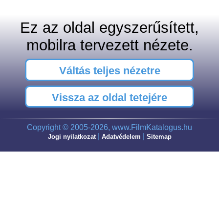
Ez az oldal egyszerűsített,
mobilra tervezett nézete.
Váltás teljes nézetre
Vissza az oldal tetejére
Copyright © 2005-2026, www.FilmKatalogus.hu
|
|
Jogi nyilatkozat
Adatvédelem
Sitemap