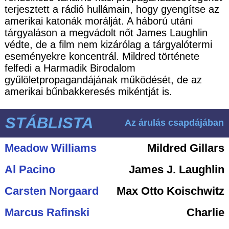
terjesztett a rádió hullámain, hogy gyengítse az
amerikai katonák morálját. A háború utáni
tárgyaláson a megvádolt nőt James Laughlin
védte, de a film nem kizárólag a tárgyalótermi
eseményekre koncentrál. Mildred története
felfedi a Harmadik Birodalom
gyűlöletpropagandájának működését, de az
amerikai bűnbakkeresés mikéntját is.
STÁBLISTA
Az árulás csapdájában
Meadow Williams
Mildred Gillars
Al Pacino
James J. Laughlin
Carsten Norgaard
Max Otto Koischwitz
Marcus Rafinski
Charlie