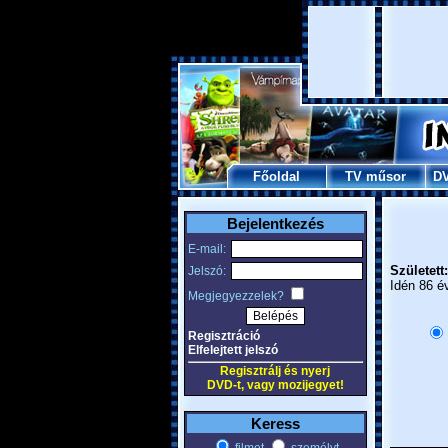
Főoldal
TV műsor
D
Bejelentkezés
E-mail:
Született:
Jelszó:
Idén 86 é
Megjegyezzelek?
Regisztráció
Elfelejtett jelszó
Regisztrálj és nyerj
DVD-t, vagy mozijegyet!
Keress