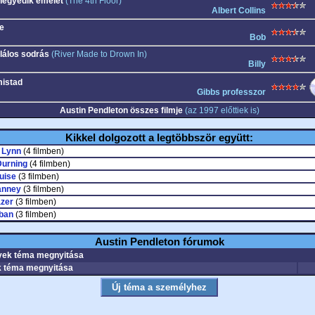
negyedik emelet
(The 4th Floor)
Albert Collins
e
Bob
lálos sodrás
(River Made to Drown In)
Billy
istad
Gibbs professzor
Austin Pendleton összes filmje
(az 1997 előttiek is)
Kikkel dolgozott a legtöbbször együtt:
 Lynn
(4 filmben)
Durning
(4 filmben)
uise
(3 filmben)
anney
(3 filmben)
azer
(3 filmben)
ban
(3 filmben)
Austin Pendleton fórumok
ek téma megnyitása
 téma megnyitása