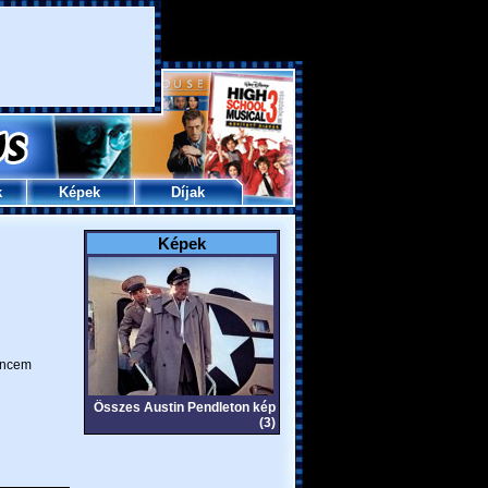
k
Képek
Díjak
Képek
ncem
Összes Austin Pendleton kép
(3)