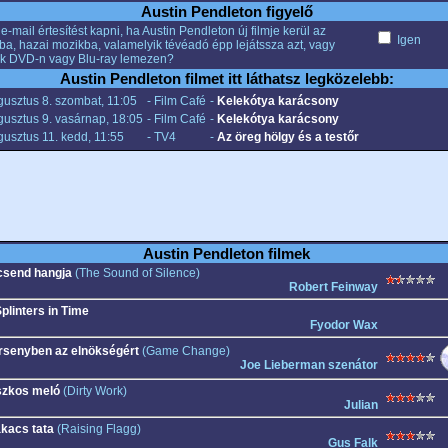
Austin Pendleton figyelő
e-mail értesítést kapni, ha Austin Pendleton új filmje kerül az
Igen
ba, hazai mozikba, valamelyik tévéadó épp lejátssza azt, vagy
k DVD-n vagy Blu-ray lemezen?
Austin Pendleton filmet itt láthatsz legközelebb:
usztus 8. szombat, 11:05
- Film Café
-
Kelekótya karácsony
usztus 9. vasárnap, 18:05
- Film Café
-
Kelekótya karácsony
usztus 11. kedd, 11:55
- TV4
-
Az öreg hölgy és a testőr
Austin Pendleton filmek
csend hangja
(The Sound of Silence)
Robert Feinway
Splinters in Time
Fyodor Wax
rsenyben az elnökségért
(Game Change)
Joe Lieberman szenátor
szkos meló
(Dirty Work)
Julian
kacs tata
(Raising Flagg)
Gus Falk