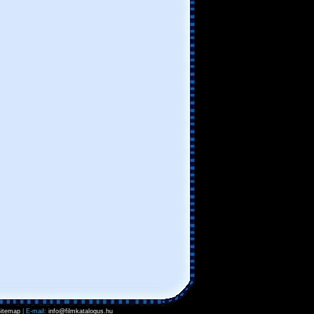
itemap
| E-mail:
info@filmkatalogus.hu