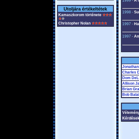
1999 -
A 
Utoljára értékeltétek
1998 -
Su
Kamaszkorom története
Christopher Nolan
1997 -
Ha
1997 -
Am
Jonathan
Charles 
Dom DeL
Allison J
Brian Gr
Bob Bala
Vélemény
Kérdések