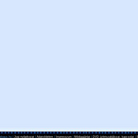
logus.hu |
Jogi nyilatkozat
|
Adatvédelem
|
Impresszum
|
Médiaajánlat
|
DVD üzletszabályzat, kapcsolat
|
S