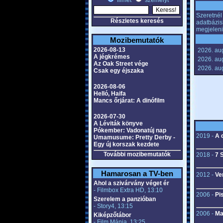
filmet
személyt
Szeretnél 
Részletes keresés
adatbázis
megjeleni
Mozibemutatók
2026-08-13
2026. aug
A jégkrémes
2026. aug
Az Oak Street vége
2026. aug
Csak egy éjszaka
2026-08-06
Helló, Haifa
Mancs őrjárat: A dinófilm
2026-07-30
A Léviták könyve
Pókember: Vadonatúj nap
2019 -
A 
Umamusume: Pretty Derby -
Egy új korszak kezdete
További mozibemutatók
2018 -
7 
Hamarosan a TV-ben
2012 -
Ve
Ahol a szivárvány véget ér
- Filmbox Extra HD, 13:10
2006 -
Pi
Szerelem a panzióban
- Story4, 13:15
2006 -
Ma
Kiképzőtábor
- Film Mánia, 13:25