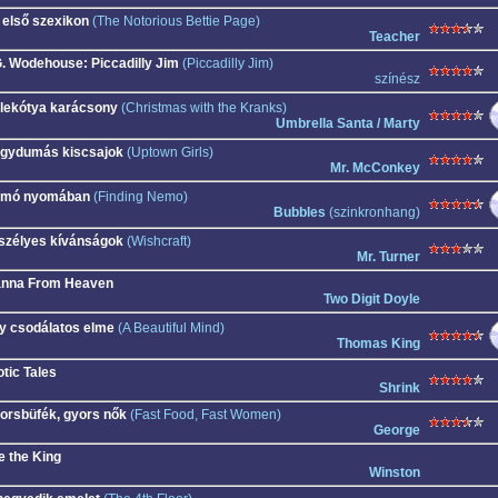
 első szexikon
(The Notorious Bettie Page)
Teacher
G. Wodehouse: Piccadilly Jim
(Piccadilly Jim)
színész
lekótya karácsony
(Christmas with the Kranks)
Umbrella Santa / Marty
gydumás kiscsajok
(Uptown Girls)
Mr. McConkey
mó nyomában
(Finding Nemo)
Bubbles
(szinkronhang)
szélyes kívánságok
(Wishcraft)
Mr. Turner
nna From Heaven
Two Digit Doyle
y csodálatos elme
(A Beautiful Mind)
Thomas King
otic Tales
Shrink
orsbüfék, gyors nők
(Fast Food, Fast Women)
George
e the King
Winston