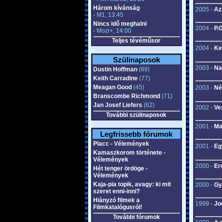
Három kívánság
2005 -
Az
- M1, 13:45
Nincs idő meghalni
2004 -
P.
- Mozi+, 14:00
Teljes tévéműsor
2004 -
Ke
Szülinaposok
2003 -
Na
Dustin Hoffman
(89)
Keith Carradine
(77)
Meagan Good
(45)
2003 -
Né
Branscombe Richmond
(71)
Jan Josef Liefers
(62)
2002 -
Ve
További szülinaposok
2001 -
Ma
Legfrissebb fórumok
Placc - Vélemények
2001 -
Eg
Kamaszkorom története -
Vélemények
2000 -
Er
Hét tenger ördöge -
Vélemények
Kaja-pia topik, avagy: ki mit
2000 -
Gy
szeret enni-inni?
Hiányzó filmek a
1999 -
Jo
Filmkatalógusról!
További fórumok