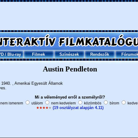
VD
/
Blu-ray
Filmek
Színészek
Rendezők
Fórumo
Austin Pendleton
1940. , Amerikai Egyesült Államok
ves.
Mi a véleményed erről a személyről?
nem ismerem
utálom
nem kedvelem
közömbös
bírom
kedve
(19 osztályzat alapján 4.11)