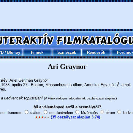
VD
/
Blu-ray
Filmek
Színészek
Rendezők
Fórumo
Ari Graynor
 név:
Ariel Geltman Graynor
1983. április 27., Boston, Massachusetts-állam, Amerikai Egyesült Államok
ves.
 a kedvencek toplistáján!
(A Filmkatalógus látogatóinak osztályzatai alapján.)
Mi a véleményed erről a személyről?
nem ismerem
utálom
nem kedvelem
közömbös
bírom
kedve
(35 osztályzat alapján 3.74)