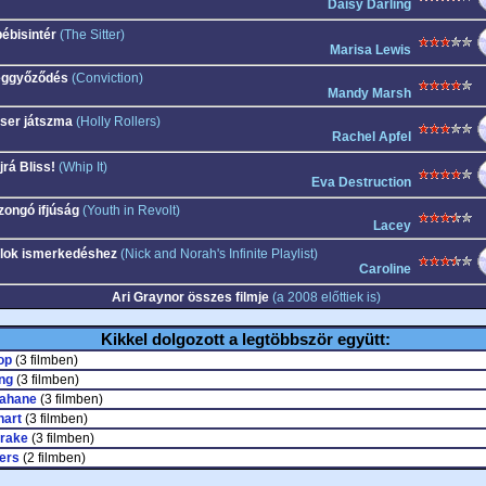
Daisy Darling
ébisintér
(The Sitter)
Marisa Lewis
ggyőződés
(Conviction)
Mandy Marsh
ser játszma
(Holly Rollers)
Rachel Apfel
jrá Bliss!
(Whip It)
Eva Destruction
zongó ifjúság
(Youth in Revolt)
Lacey
lok ismerkedéshez
(Nick and Norah's Infinite Playlist)
Caroline
Ari Graynor összes filmje
(a 2008 előttiek is)
Kikkel dolgozott a legtöbbször együtt:
op
(3 filmben)
ng
(3 filmben)
ahane
(3 filmben)
hart
(3 filmben)
rake
(3 filmben)
ers
(2 filmben)