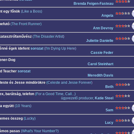
Brenda Feigen-Fasteau
nt egy főnök
(Like a Boss)
Angela
befutó
(The Front Runner)
Ann Devroy
katasztrófaművész
(The Disaster Artist)
Juliette Danielle
énné égek idefent
sorozat
(I'm Dying Up Here)
Cassie Feder
ener-Dog
Carol Steinhart
d Teacher
sorozat
Meredith Davis
leste és Jesse mindörökre
(Celeste and Jesse Forever)
Beth
ex, barátság, telefon
(For a Good Time, Call...)
ügyvezető producer,
Katie Steel
a együtt
(10 Years)
Sam
temes összeg
(Lucky)
Lucy
ámos pasas
(What's Your Number?)