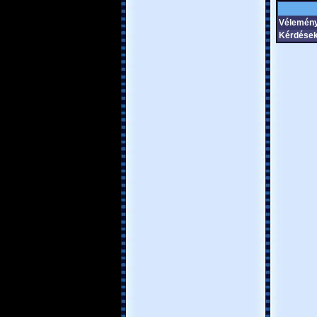
Vélemény
Kérdések