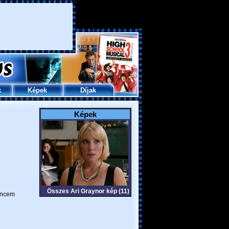
k
Képek
Díjak
Képek
Összes Ari Graynor kép (11)
ncem