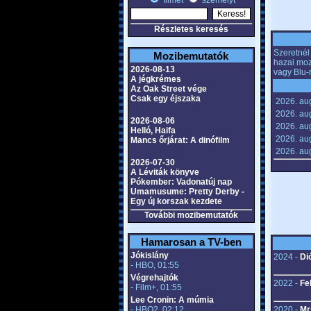
filmet
személyt
Részletes keresés
Szeretnél 
Mozibemutatók
hazai moz
2026-08-13
vagy Blu-
A jégkrémes
Az Oak Street vége
Csak egy éjszaka
2026. au
2026. au
2026-08-06
2026. aug
Helló, Haifa
2026. aug
Mancs őrjárat: A dinófilm
2026. aug
2026-07-30
A Léviták könyve
Pókember: Vadonatúj nap
Umamusume: Pretty Derby -
Egy új korszak kezdete
További mozibemutatók
Hamarosan a TV-ben
Jókislány
2024 -
Di
- HBO, 01:55
Végrehajtók
2022 -
Fe
- Film+, 01:55
Lee Cronin: A múmia
- HBO2, 02:12
2020 -
Mr