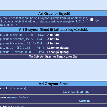
Ari Graynor figyelő
e-mail értesítést kapni, ha Ari Graynor új filmje kerül az adatbázisba,
Igen
ikba, valamelyik tévéadó épp lejátssza azt, vagy megjelenik DVD-n
ray lemezen?
Ari Graynor filmet itt láthatsz legközelebb:
gusztus 8. szombat, 07:40
- HBO3
-
A befutó
gusztus 8. szombat, 15:55
- TV4
-
A befutó
usztus 9. vasárnap, 08:45
- TV4
-
A befutó
usztus 10. hétfő, 21:55
- Film4
-
Lázongó ifjúság
usztus 12. szerda, 03:00
- Film4
-
Lázongó ifjúság
További Ari Graynor filmek a tévében
Ari Graynor filmek
ótörők
(Nutcrackers)
Carol
(szinkronhang)
lszín
sorozat
(Surface)
Caroline
s. America
sorozat