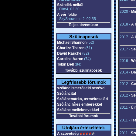
Szándék nélkül
- Film4, 02:30
2020 -
Mi
A vér földje
- SkyShowtime 2, 02:55
2018 -
A 
Teljes tévéműsor
Szülinaposok
2017 -
A 
Michael Shannon
(52)
Charlize Theron
(51)
2017 -
Sz
David Rasche
(82)
Caroline Aaron
(74)
2016 -
Wi
Tobin Bell
(84)
További szülinaposok
2014 -
Ba
Legfrissebb fórumok
2012 -
Ce
szólánc ismerőseid nevével
Szóláncital
2012 -
Sz
Szóláncmárka, termékcsalád
Szólánc híres emberekkel
2011 -
Újr
Szólánc melléknevekkel
További fórumok
2011 -
Te
Utoljára értékeltétek
2011 -
Sz
A szövetség