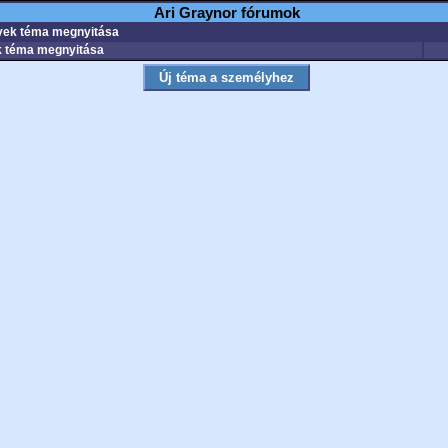
Ari Graynor fórumok
ek téma megnyitása
 téma megnyitása