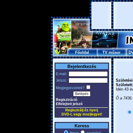
Főoldal
TV műsor
D
Bejelentkezés
E-mail:
Születési
Jelszó:
Született:
Megjegyezzelek?
Idén 43 é
Õ a 7436.
Regisztráció
Elfelejtett jelszó
Regisztrálj és nyerj
DVD-t, vagy mozijegyet!
Keress