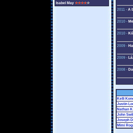
Isabel May
2011 -
A b
2010 -
Me
2010 -
Kó
2009 -
Ha
2009 -
Lá
2008 -
Da
Kelli Kon
Justin Lo
Nathan K
John Swi
Joseph D
Mimi Rog