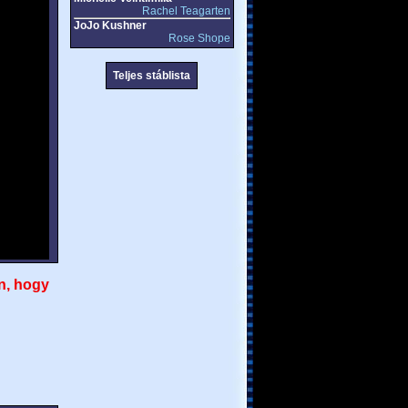
Rachel Teagarten
JoJo Kushner
Rose Shope
Teljes stáblista
n, hogy