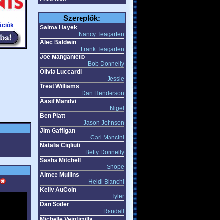
Szereplők:
ációk
Salma Hayek
Nancy Teagarten
Alec Baldwin
Frank Teagarten
Joe Manganiello
Bob Donnelly
Olivia Luccardi
Jessie
Treat Williams
Dan Henderson
Aasif Mandvi
Nigel
Ben Platt
Jason Johnson
Jim Gaffigan
Carl Mancini
Natalia Cigliuti
Betty Donnelly
Sasha Mitchell
Shope
Aimee Mullins
Heidi Bianchi
Kelly AuCoin
Tyler
Dan Soder
Randall
Michelle Veintimilla