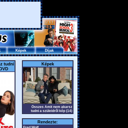
k
Képek
Díjak
z tudni
Képek
 DVD
Összes Amit nem akarsz
tudni a szüleidről kép (14)
Rendezte:
Fred Wolf