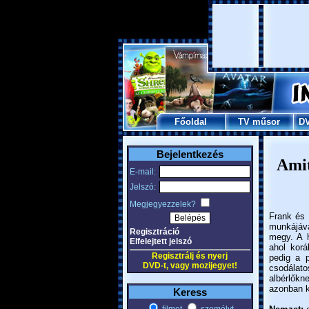
Főoldal
TV műsor
D
Bejelentkezés
Amit
E-mail:
Jelszó:
Megjegyezzelek?
Frank és 
munkájáv
Regisztráció
megy. A h
Elfelejtett jelszó
ahol korá
Regisztrálj és nyerj
pedig a p
DVD-t, vagy mozijegyet!
csodálat
albérlőkn
azonban k
Keress