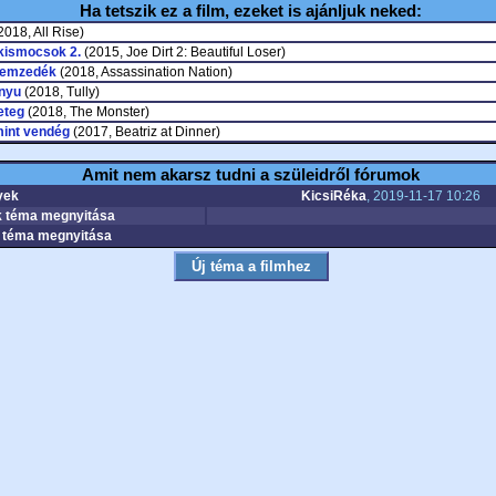
Ha tetszik ez a film, ezeket is ajánljuk neked:
2018, All Rise)
kismocsok 2.
(2015, Joe Dirt 2: Beautiful Loser)
nemzedék
(2018, Assassination Nation)
nyu
(2018, Tully)
eteg
(2018, The Monster)
mint vendég
(2017, Beatriz at Dinner)
Amit nem akarsz tudni a szüleidről fórumok
yek
KicsiRéka
, 2019-11-17 10:26
 téma megnyitása
téma megnyitása