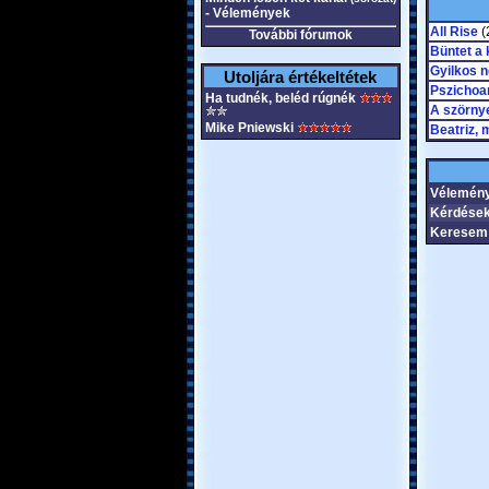
- Vélemények
All Rise
(
További fórumok
Büntet a 
Gyilkos 
Utoljára értékeltétek
Pszichoa
Ha tudnék, beléd rúgnék
A szörny
Mike Pniewski
Beatriz, 
Vélemén
Kérdések
Keresem 