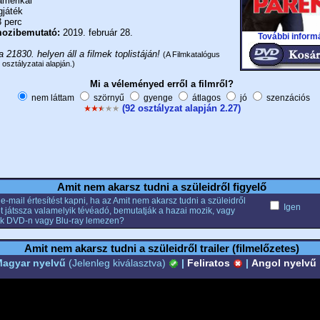
merikai
gjáték
 perc
ozibemutató:
2019. február 28.
További inform
a 21830. helyen áll a filmek toplistáján!
(A Filmkatalógus
 osztályzatai alapján.)
Mi a véleményed erről a filmről?
nem láttam
szörnyű
gyenge
átlagos
jó
szenzációs
(92 osztályzat alapján 2.27)
Amit nem akarsz tudni a szüleidről figyelő
e-mail értesítést kapni, ha az Amit nem akarsz tudni a szüleidről
Igen
et játssza valamelyik tévéadó, bemutatják a hazai mozik, vagy
k DVD-n vagy Blu-ray lemezen?
Amit nem akarsz tudni a szüleidről trailer (filmelőzetes)
agyar nyelvű
(Jelenleg kiválasztva)
|
Feliratos
|
Angol nyelvű