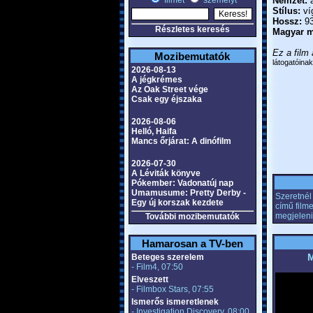
filmet
személyt
Nemzet:
a
Stílus:
ví
Hossz:
93
Részletes keresés
Magyar m
Ez a film 
Mozibemutatók
látogatóinak
2026-08-13
A jégkrémes
Az Oak Street vége
Csak egy éjszaka
2026-08-06
Helló, Haifa
Mancs őrjárat: A dinófilm
2026-07-30
A Léviták könyve
Pókember: Vadonatúj nap
Umamusume: Pretty Derby -
Szeretnél 
Egy új korszak kezdete
című film
megjeleni
További mozibemutatók
Hamarosan a TV-ben
M
Beteges szerelem
- Film4, 07:50
Elveszett
- Filmbox Stars, 07:55
Ismerős ismeretlenek
- Investigation Discovery, 08:00