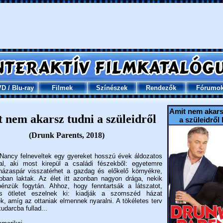
VD
/
Blu-ray
Filmek
Színészek
Rendezők
Fórumo
Amit nem akars
 nem akarsz tudni a szüleidről
a szüleidről
(Drunk Parents, 2018)
Nancy felneveltek egy gyereket hosszú évek áldozatos
al, aki most kirepül a családi fészekből: egyetemre
ázaspár visszatérhet a gazdag és előkelő környékre,
bban laktak. Az élet itt azonban nagyon drága, nekik
énzük fogytán. Ahhoz, hogy fenntartsák a látszatot,
os ötletet eszelnek ki: kiadják a szomszéd házat
ek, amíg az ottaniak elmennek nyaralni. A tökéletes terv
udarcba fullad...