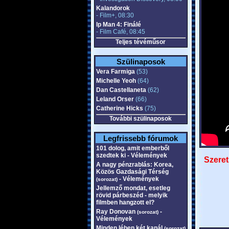
Kalandorok
- Film+, 08:30
Ip Man 4: Finálé
- Film Café, 08:45
Teljes tévéműsor
Szülinaposok
Vera Farmiga
(53)
Michelle Yeoh
(64)
Dan Castellaneta
(62)
Leland Orser
(66)
Catherine Hicks
(75)
További szülinaposok
Legfrissebb fórumok
101 dolog, amit emberből
szedtek ki - Vélemények
Szeret
A nagy pénzrablás: Korea,
Közös Gazdasági Térség
- Vélemények
(sorozat)
Jellemző mondat, esetleg
rövid párbeszéd - melyik
filmben hangzott el?
Ray Donovan
-
(sorozat)
Vélemények
Minden lében két kanál
(sorozat)