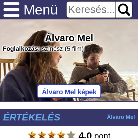
Menü
Álvaro Mel
Foglalkozás:
színész
(5 film)
Álvaro Mel képek
ÉRTÉKELÉS
Álvaro Mel
4.0
pont