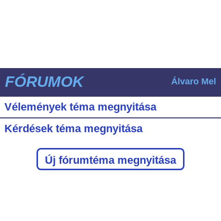
FÓRUMOK
Álvaro Mel
Vélemények téma megnyitása
Kérdések téma megnyitása
Új fórumtéma megnyitása