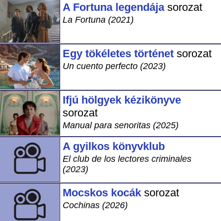
A Fortuna legendája
sorozat
La Fortuna (2021)
Egy tökéletes történet
sorozat
Un cuento perfecto (2023)
Ifjú hölgyek kézikönyve
sorozat
Manual para senoritas (2025)
A gyilkos könyvklub
El club de los lectores criminales
(2023)
Mocskos kocák
sorozat
Cochinas (2026)