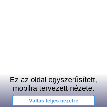
Ez az oldal egyszerűsített,
mobilra tervezett nézete.
Váltás teljes nézetre