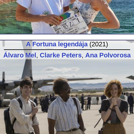
A Fortuna legendája
(2021)
Álvaro Mel
,
Clarke Peters
,
Ana Polvorosa