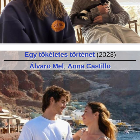
Egy tökéletes történet
(2023)
Álvaro Mel
,
Anna Castillo