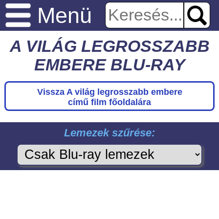
Menü
A VILÁG LEGROSSZABB
EMBERE BLU-RAY
Vissza A világ legrosszabb embere
című film főoldalára
Lemezek szűrése: