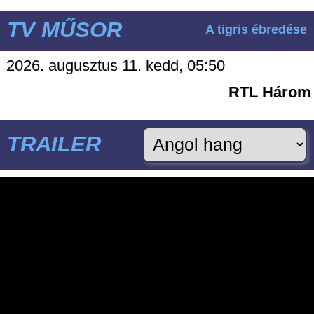
TV MŰSOR
A tigris ébredése
2026. augusztus 11. kedd, 05:50
RTL Három
TRAILER