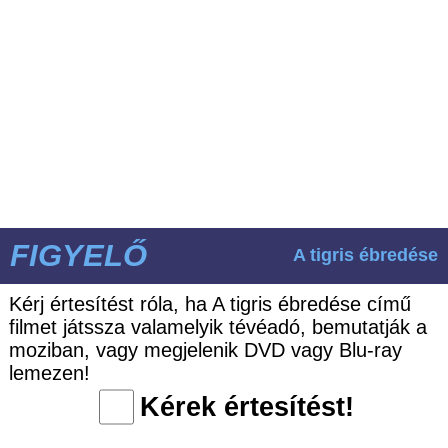
FIGYELŐ
A tigris ébredése
Kérj értesítést róla, ha A tigris ébredése című
filmet játssza valamelyik tévéadó, bemutatják a
moziban, vagy megjelenik DVD vagy Blu-ray
lemezen!
Kérek értesítést!