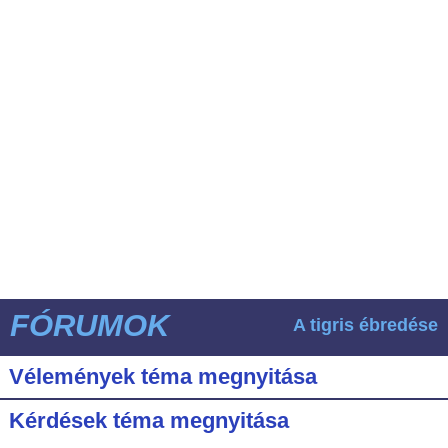
FÓRUMOK
A tigris ébredése
Vélemények téma megnyitása
Kérdések téma megnyitása