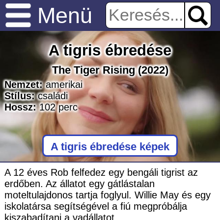
Menü
A tigris ébredése
The Tiger Rising
(2022)
Nemzet:
amerikai
Stílus:
családi
Hossz:
102
perc
A tigris ébredése képek
A 12 éves Rob felfedez egy bengáli tigrist az
erdőben. Az állatot egy gátlástalan
moteltulajdonos tartja foglyul. Willie May és egy
iskolatársa segítségével a fiú megpróbálja
kiszabadítani a vadállatot.