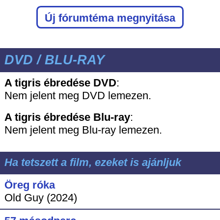
Új fórumtéma megnyitása
DVD / BLU-RAY
A tigris ébredése DVD
:
Nem jelent meg DVD lemezen.
A tigris ébredése
Blu-ray
:
Nem jelent meg Blu-ray lemezen.
Ha tetszett a film, ezeket is ajánljuk
Öreg róka
Old Guy (2024)