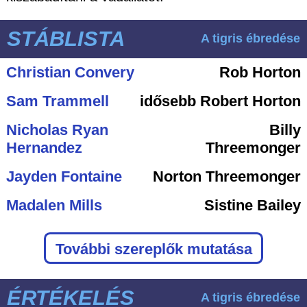
STÁBLISTA
A tigris ébredése
Christian Convery
Rob Horton
Sam Trammell
idősebb Robert Horton
Nicholas Ryan
Billy
Hernandez
Threemonger
Jayden Fontaine
Norton Threemonger
Madalen Mills
Sistine Bailey
További szereplők mutatása
ÉRTÉKELÉS
A tigris ébredése