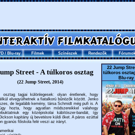
VD
/
Blu-ray
Filmek
Színészek
Rendezők
Fórumo
22 Jump Stree
ump Street - A túlkoros osztag
túlkoros oszta
Blu-ray
(22 Jump Street, 2014)
 osztag tagjai különlegesek: olyan éretlenek, hogy
nélkül elvegyülhetnek a fiatalkorú bűnözők között. Jenko
szes, de legalább kemény, társa Schmidt még pufi is. A
 úgy hozta, hogy agyatlan módszereikkel valahogy
lebuktatniuk egy középiskolai kábítószer-bandát, így
ickson kapitány új bevetésre küldi őket. A páros ezúttal
 gyanús főiskola felé veszi az irányt.
merikai