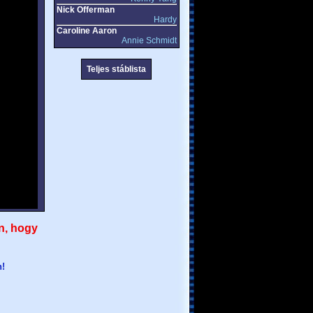
Nick Offerman
Hardy
Caroline Aaron
Annie Schmidt
Teljes stáblista
n, hogy
n!