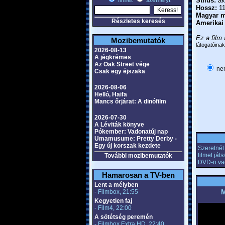
filmet
személyt
Stílus:
akc
Hossz:
11
Magyar m
Részletes keresés
Amerikai
Ez a film 
Mozibemutatók
látogatóinak
2026-08-13
A jégkrémes
Az Oak Street vége
nem
Csak egy éjszaka
2026-08-06
Helló, Haifa
Mancs őrjárat: A dinófilm
2026-07-30
A Léviták könyve
Pókember: Vadonatúj nap
Umamusume: Pretty Derby -
Egy új korszak kezdete
Szeretnél 
filmet já
További mozibemutatók
DVD-n va
Hamarosan a TV-ben
Lent a mélyben
M
- Filmbox, 21:55
Kegyetlen faj
- Film4, 22:00
A sötétség peremén
- Filmbox Extra HD, 22:40