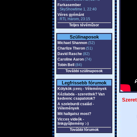
Farkasember
- SkyShowtime 1, 22:40
Véres gyémánt
- RTL Három, 23:15
Teljes tévéműsor
Szülinaposok
Michael Shannon
(52)
Charlize Theron
(51)
David Rasche
(82)
Caroline Aaron
(74)
Tobin Bell
(84)
További szülinaposok
Legfrissebb fórumok
Kölykök
- Vélemények
(1995)
Kézilabda - szeretitek? Van
kedvenc csapatotok?
Szeret
A szeleburdi család -
Vélemények
Mit hallgatsz most?
Vicces videók -
linkgyűjtemény :-)
További fórumok