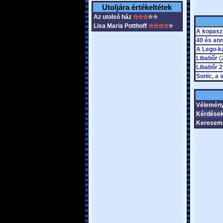
Utoljára értékeltétek
Az utolsó ház
Lisa Maria Potthoff
A kopasz
40 és ann
A Lego-k
Libabőr
(
Libabőr 2
Sonic, a 
Vélemén
Kérdések
Keresem 