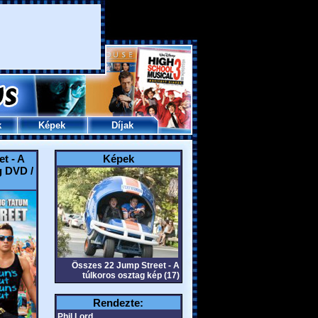
k
Képek
Díjak
t - A
Képek
g DVD /
Összes 22 Jump Street - A
túlkoros osztag kép (17)
Rendezte:
Phil Lord