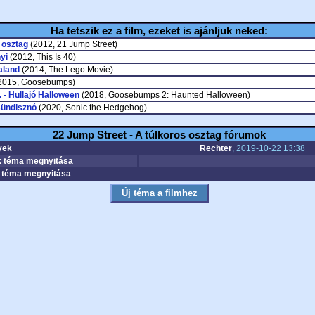
Ha tetszik ez a film, ezeket is ajánljuk neked:
 osztag
(2012, 21 Jump Street)
yi
(2012, This Is 40)
aland
(2014, The Lego Movie)
2015, Goosebumps)
. - Hullajó Halloween
(2018, Goosebumps 2: Haunted Halloween)
sündisznó
(2020, Sonic the Hedgehog)
22 Jump Street - A túlkoros osztag fórumok
yek
Rechter
, 2019-10-22 13:38
 téma megnyitása
téma megnyitása