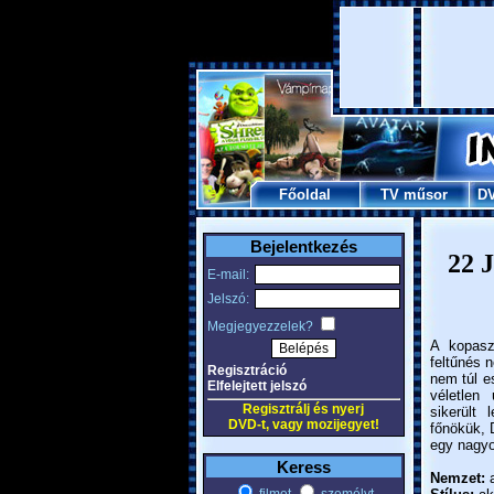
Főoldal
TV műsor
D
Bejelentkezés
22 J
E-mail:
Jelszó:
Megjegyezzelek?
A kopasz
feltűnés 
Regisztráció
nem túl e
Elfelejtett jelszó
véletlen
Regisztrálj és nyerj
sikerült 
DVD-t, vagy mozijegyet!
főnökük, D
egy nagyon
Keress
Nemzet:
a