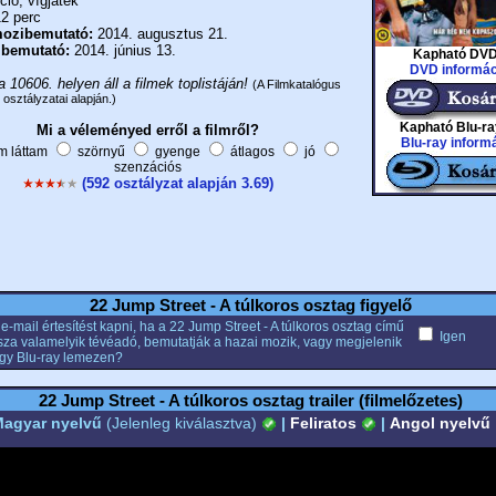
ió, vígjáték
2 perc
ozibemutató:
2014. augusztus 21.
 bemutató:
2014. június 13.
Kapható DVD
DVD informác
a 10606. helyen áll a filmek toplistáján!
(A Filmkatalógus
 osztályzatai alapján.)
Kapható Blu-ra
Mi a véleményed erről a filmről?
Blu-ray inform
 láttam
szörnyű
gyenge
átlagos
jó
szenzációs
(592 osztályzat alapján 3.69)
22 Jump Street - A túlkoros osztag figyelő
e-mail értesítést kapni, ha a 22 Jump Street - A túlkoros osztag című
Igen
tssza valamelyik tévéadó, bemutatják a hazai mozik, vagy megjelenik
gy Blu-ray lemezen?
22 Jump Street - A túlkoros osztag trailer (filmelőzetes)
agyar nyelvű
(Jelenleg kiválasztva)
|
Feliratos
|
Angol nyelvű