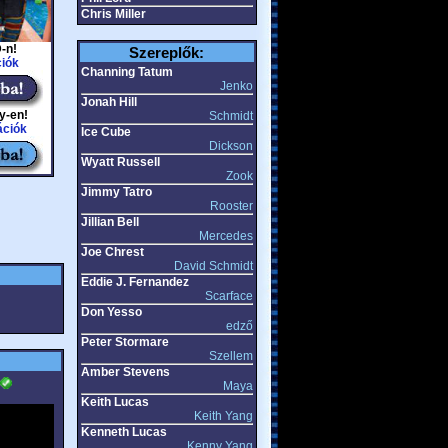
Chris Miller
-n!
Szereplők:
iók
Channing Tatum
Jenko
Jonah Hill
y-en!
Schmidt
ációk
Ice Cube
Dickson
Wyatt Russell
Zook
Jimmy Tatro
Rooster
Jillian Bell
Mercedes
Joe Chrest
David Schmidt
Eddie J. Fernandez
Scarface
Don Yesso
edző
Peter Stormare
Szellem
Amber Stevens
Maya
Keith Lucas
Keith Yang
Kenneth Lucas
Kenny Yang